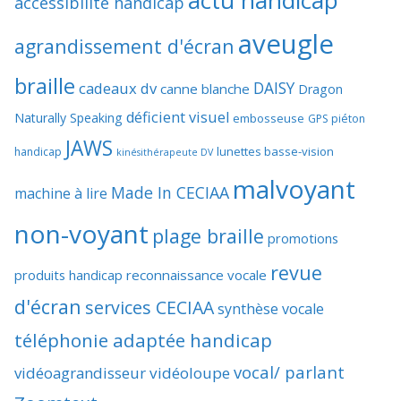
accessibilité handicap
aveugle
agrandissement d'écran
braille
DAISY
cadeaux dv
canne blanche
Dragon
déficient visuel
Naturally Speaking
embosseuse
GPS piéton
JAWS
lunettes basse-vision
handicap
kinésithérapeute DV
malvoyant
Made In CECIAA
machine à lire
non-voyant
plage braille
promotions
revue
produits handicap
reconnaissance vocale
d'écran
services CECIAA
synthèse vocale
téléphonie adaptée handicap
vocal/ parlant
vidéoagrandisseur
vidéoloupe