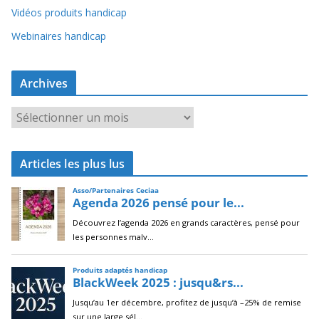
Vidéos produits handicap
Webinaires handicap
Archives
A
r
c
Articles les plus lus
h
i
v
e
s