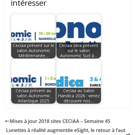
intéresser
Ceciaa présent sur le
Ceciaa sera présent
salon Autonomic
sur le salon
Méditerranée…
Autonomic Sud à…
Ceciaa présent au
Ceciaa au Salon
salon Autonomic
Handica 2026 : venez
Atlantique 2025
découvrir nos…
Mises à jour 2018 sites CECIAA – Semaine 45
Lunettes à réalité augmentée eSight, le retour à l’aut