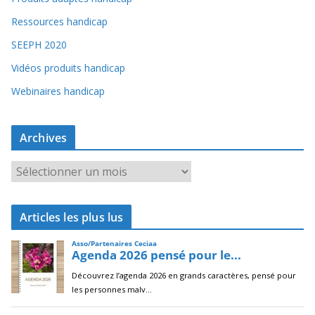
Ressources handicap
SEEPH 2020
Vidéos produits handicap
Webinaires handicap
Archives
A
r
c
Articles les plus lus
h
i
v
e
s