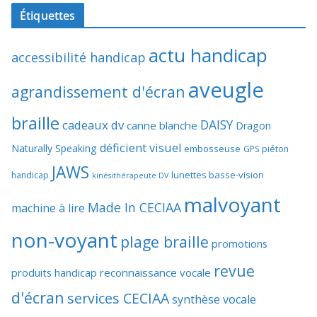
Étiquettes
actu handicap
accessibilité handicap
aveugle
agrandissement d'écran
braille
DAISY
cadeaux dv
canne blanche
Dragon
déficient visuel
Naturally Speaking
embosseuse
GPS piéton
JAWS
lunettes basse-vision
handicap
kinésithérapeute DV
malvoyant
Made In CECIAA
machine à lire
non-voyant
plage braille
promotions
revue
produits handicap
reconnaissance vocale
d'écran
services CECIAA
synthèse vocale