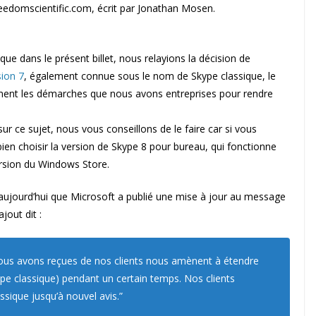
freedomscientific.com, écrit par Jonathan Mosen.
que dans le présent billet, nous relayions la décision de
sion 7
, également connue sous le nom de Skype classique, le
ent les démarches que nous avons entreprises pour rendre
 sur ce sujet, nous vous conseillons de le faire car si vous
n choisir la version de Skype 8 pour bureau, qui fonctionne
ersion du Windows Store.
jourd’hui que Microsoft a publié une mise à jour au message
jout dit :
ous avons reçues de nos clients nous amènent à étendre
kype classique) pendant un certain temps. Nos clients
ssique jusqu’à nouvel avis.”