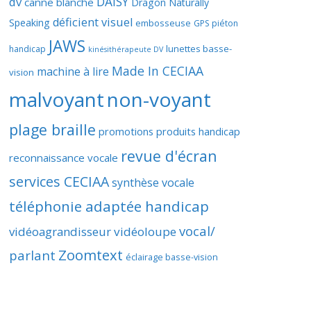
DAISY
dv
canne blanche
Dragon Naturally
déficient visuel
Speaking
embosseuse
GPS piéton
JAWS
lunettes basse-
handicap
kinésithérapeute DV
Made In CECIAA
machine à lire
vision
malvoyant
non-voyant
plage braille
promotions produits handicap
revue d'écran
reconnaissance vocale
services CECIAA
synthèse vocale
téléphonie adaptée handicap
vocal/
vidéoagrandisseur
vidéoloupe
Zoomtext
parlant
éclairage basse-vision