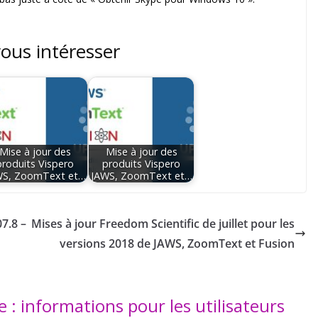
vous intéresser
Mise à jour des
Mise à jour des
produits Vispero
produits Vispero
WS, ZoomText et…
JAWS, ZoomText et…
7.8 –
Mises à jour Freedom Scientific de juillet pour les
versions 2018 de JAWS, ZoomText et Fusion
e : informations pour les utilisateurs