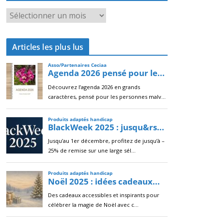
A
r
c
Articles les plus lus
h
i
v
e
s