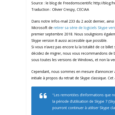
Source : le blog de Freedomscientific http://blog.
Traduction : Olivier Crespy, CECIAA
Dans notre Infos-mail 233 du 2 août dernier, ainsi 
Microsoft de
retirer sa série de logiciels Skype ver
premier septembre 2018. Nous soulignions égalem
Skype version 8 aussi accessible que possible.
Si vous n’avez pas encore lu la totalité de ce billet
décidez de migrer, nous vous recommandons de bie
sous toutes les versions de Windows, et non la v
Cependant, nous sommes en mesure d’annoncer au
initiale à propos du retrait de Skype classique. Cet a
“Les remontées d’informations que n
la période d’utilisation de Skype 7 (S
pourront continuer à utiliser Skype cla