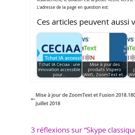
L’adresse de la page en question est:
Ces articles peuvent aussi 
Tchat IA Ceciaa : une
Mise à jour des
innovation accessible
produits Vispero
pour…
JAWS, ZoomText et…
JA
Mise à jour de ZoomText et Fusion 2018.180
Juillet 2018
3 réflexions sur “
Skype classiqu