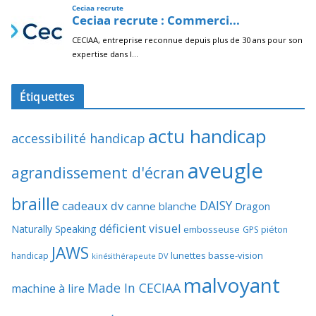
Étiquettes
actu handicap
accessibilité handicap
aveugle
agrandissement d'écran
braille
DAISY
cadeaux dv
canne blanche
Dragon
déficient visuel
Naturally Speaking
embosseuse
GPS piéton
JAWS
lunettes basse-vision
handicap
kinésithérapeute DV
malvoyant
Made In CECIAA
machine à lire