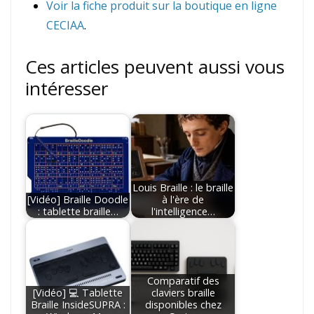
Voir la fiche produit sur la boutique en ligne
CECIAA
.
Ces articles peuvent aussi vous
intéresser
Louis Braille : le braille
[Vidéo] Braille Doodle
à l'ère de
: tablette braille…
l'intelligence…
Comparatif des
[Vidéo] 💻 Tablette
claviers braille
Braille InsideSUPRA :
disponibles chez