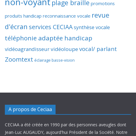
non-voyant
plage braille
promotions
revue
produits handicap
reconnaissance vocale
d'écran
services CECIAA
synthèse vocale
téléphonie adaptée handicap
vocal/ parlant
vidéoagrandisseur
vidéoloupe
Zoomtext
éclairage basse-vision
A propos de Ceciaa
CECIAA a été créée en 1990 par des personnes aveugles dont
Jean-Luc AUGAUDY, aujourd'hui Président de la Société. Notre