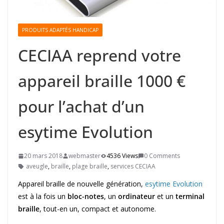
PRODUITS ADAPTÉS HANDICAP
CECIAA reprend votre
appareil braille 1000 €
pour l’achat d’un
esytime Evolution
20 mars 2018
webmaster
4536 Views
0 Comments
aveugle
,
braille
,
plage braille
,
services CECIAA
Appareil braille de nouvelle génération,
esytime Evolution
est à la fois un
bloc-notes
, un
ordinateur
et un
terminal
braille
, tout-en un, compact et autonome.