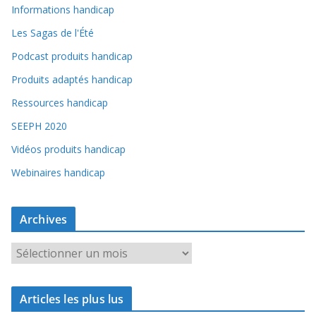
Informations handicap
Les Sagas de l'Été
Podcast produits handicap
Produits adaptés handicap
Ressources handicap
SEEPH 2020
Vidéos produits handicap
Webinaires handicap
Archives
A
r
c
Articles les plus lus
h