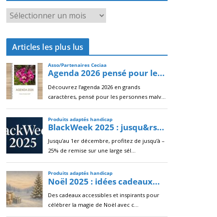
A
r
c
Articles les plus lus
h
i
v
e
s