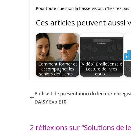
Pour toute question la basse-vision, n’hésitez pas
Ces articles peuvent aussi 
Comment former et
[Vidéo] BrailleSense 6
accompagner les
Lecture de livres
Ha
seniors déficients…
epub…
Podcast de présentation du lecteur enregis
DAISY Evo E10
2 réflexions sur “
Solutions de l