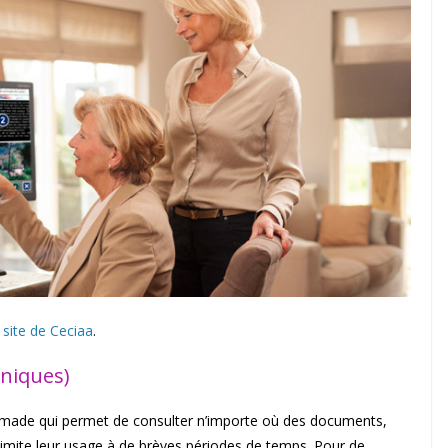
 site de Ceciaa
.
oniques)
omade qui permet de consulter n’importe où des documents,
t limite leur usage à de brèves périodes de temps. Pour de