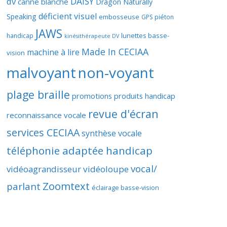
DAISY
dv
canne blanche
Dragon Naturally
déficient visuel
Speaking
embosseuse
GPS piéton
JAWS
lunettes basse-
handicap
kinésithérapeute DV
Made In CECIAA
machine à lire
vision
malvoyant
non-voyant
plage braille
promotions produits handicap
revue d'écran
reconnaissance vocale
services CECIAA
synthèse vocale
téléphonie adaptée handicap
vocal/
vidéoagrandisseur
vidéoloupe
Zoomtext
parlant
éclairage basse-vision