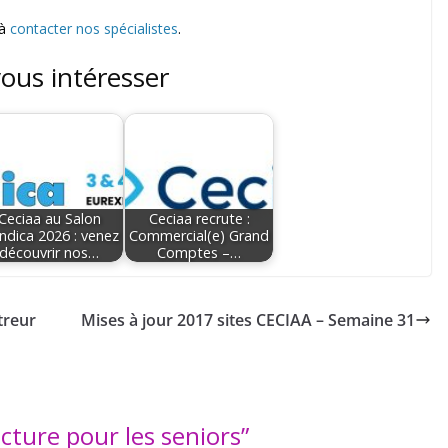
 à
contacter nos spécialistes
.
vous intéresser
Ceciaa au Salon
Ceciaa recrute :
ndica 2026 : venez
Commercial(e) Grand
découvrir nos…
Comptes –…
treur
Mises à jour 2017 sites CECIAA – Semaine 31
ecture pour les seniors
”