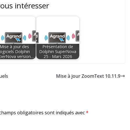
vous intéresser
Mise à jour des
Présentation de
logiciels Dolphin
Dolphin SuperNova
perNova version…
25 - Mars 2026
uels
Mise à jour ZoomText 10.11.9
champs obligatoires sont indiqués avec
*