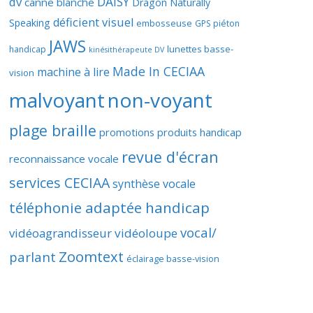
DAISY
dv
canne blanche
Dragon Naturally
déficient visuel
Speaking
embosseuse
GPS piéton
JAWS
lunettes basse-
handicap
kinésithérapeute DV
Made In CECIAA
machine à lire
vision
malvoyant
non-voyant
plage braille
promotions produits handicap
revue d'écran
reconnaissance vocale
services CECIAA
synthèse vocale
téléphonie adaptée handicap
vocal/
vidéoagrandisseur
vidéoloupe
Zoomtext
parlant
éclairage basse-vision