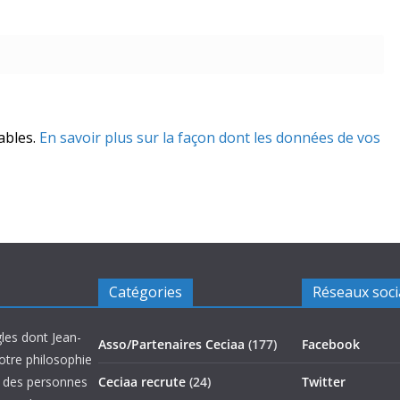
rables.
En savoir plus sur la façon dont les données de vos
Catégories
Réseaux soc
les dont Jean-
Asso/Partenaires Ceciaa
(177)
Facebook
otre philosophie
on des personnes
Ceciaa recrute
(24)
Twitter