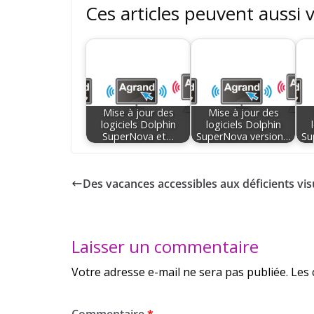
Ces articles peuvent aussi 
Mise à jour des
Mise à jour des
logiciels Dolphin
logiciels Dolphin
SuperNova et…
SuperNova version…
Su
Des vacances accessibles aux déficients vis
Laisser un commentaire
Votre adresse e-mail ne sera pas publiée.
Les 
Commentaire
*