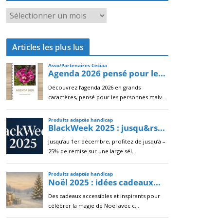
A
r
c
Articles les plus lus
h
i
v
e
s