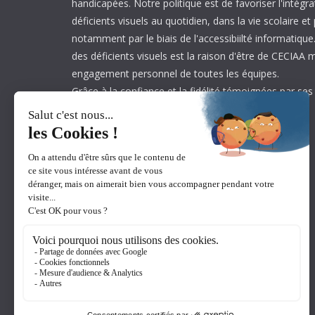
handicapées. Notre politique est de favoriser l'intégr
déficients visuels au quotidien, dans la vie scolaire et
notamment par le biais de l'accessibiilté informatique.
des déficients visuels est la raison d'être de CECIAA 
engagement personnel de toutes les équipes.
Grâce à la confiance et la fidélité témoignées par ses
est aujourd’hui leader sur son marché.