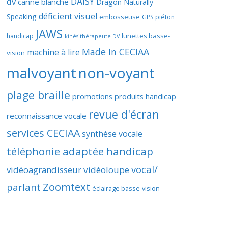
DAISY
dv
canne blanche
Dragon Naturally
déficient visuel
Speaking
embosseuse
GPS piéton
JAWS
lunettes basse-
handicap
kinésithérapeute DV
Made In CECIAA
machine à lire
vision
malvoyant
non-voyant
plage braille
promotions produits handicap
revue d'écran
reconnaissance vocale
services CECIAA
synthèse vocale
téléphonie adaptée handicap
vocal/
vidéoagrandisseur
vidéoloupe
Zoomtext
parlant
éclairage basse-vision