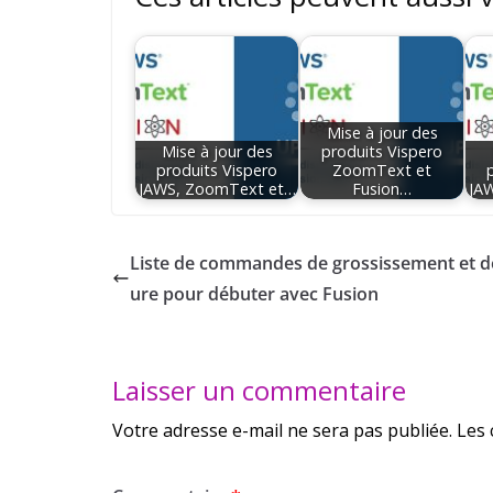
Mise à jour des
Mise à jour des
produits Vispero
produits Vispero
ZoomText et
JAWS, ZoomText et…
Fusion…
JA
Liste de commandes de grossissement et de
ure pour débuter avec Fusion
Laisser un commentaire
Votre adresse e-mail ne sera pas publiée.
Les 