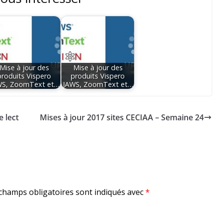
Mise à jour des
Mise à jour des
produits Vispero
produits Vispero
WS, ZoomText et…
JAWS, ZoomText et…
 lect
Mises à jour 2017 sites CECIAA – Semaine 24
champs obligatoires sont indiqués avec
*