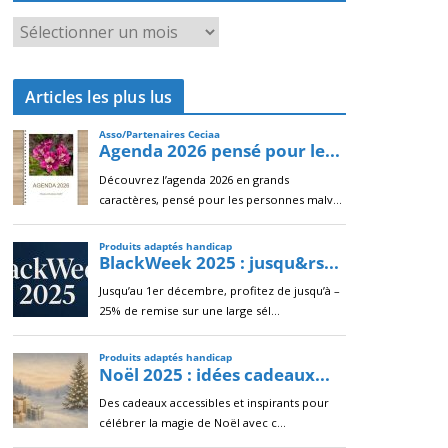
A
r
c
Articles les plus lus
h
i
v
e
s