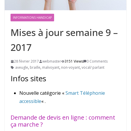
INFORMATIONS HANDICAP
Mises à jour semaine 9 –
2017
28 février 2017
webmaster
3151 Views
0 Comments
aveugle
,
braille
,
malvoyant
,
non-voyant
,
vocal/ parlant
Infos sites
Nouvelle catégorie «
Smart Téléphonie
accessible
« .
Demande de devis en ligne : comment
ça marche ?