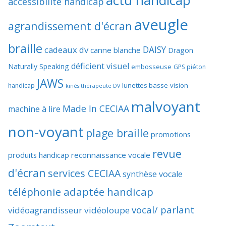
actu handicap
accessibilité handicap
aveugle
agrandissement d'écran
braille
DAISY
cadeaux dv
canne blanche
Dragon
déficient visuel
Naturally Speaking
embosseuse
GPS piéton
JAWS
lunettes basse-vision
handicap
kinésithérapeute DV
malvoyant
Made In CECIAA
machine à lire
non-voyant
plage braille
promotions
revue
produits handicap
reconnaissance vocale
d'écran
services CECIAA
synthèse vocale
téléphonie adaptée handicap
vocal/ parlant
vidéoagrandisseur
vidéoloupe