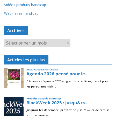
Vidéos produits handicap
Webinaires handicap
Archives
A
r
c
Articles les plus lus
h
i
v
e
s