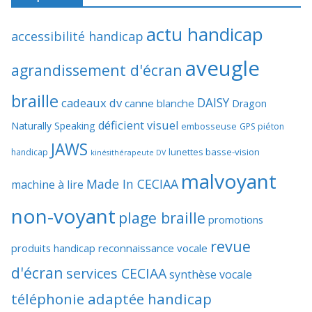
actu handicap
accessibilité handicap
aveugle
agrandissement d'écran
braille
DAISY
cadeaux dv
canne blanche
Dragon
déficient visuel
Naturally Speaking
embosseuse
GPS piéton
JAWS
lunettes basse-vision
handicap
kinésithérapeute DV
malvoyant
Made In CECIAA
machine à lire
non-voyant
plage braille
promotions
revue
produits handicap
reconnaissance vocale
d'écran
services CECIAA
synthèse vocale
téléphonie adaptée handicap