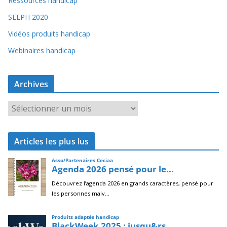
Ressources handicap
SEEPH 2020
Vidéos produits handicap
Webinaires handicap
Archives
A
r
c
Articles les plus lus
h
i
v
e
s