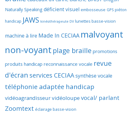
déficient visuel
Naturally Speaking
embosseuse
GPS piéton
JAWS
lunettes basse-vision
handicap
kinésithérapeute DV
malvoyant
Made In CECIAA
machine à lire
non-voyant
plage braille
promotions
revue
produits handicap
reconnaissance vocale
d'écran
services CECIAA
synthèse vocale
téléphonie adaptée handicap
vocal/ parlant
vidéoagrandisseur
vidéoloupe
Zoomtext
éclairage basse-vision