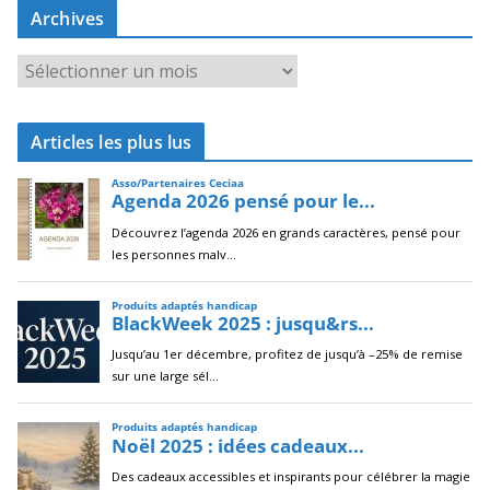
Archives
A
r
c
Articles les plus lus
h
i
v
e
s