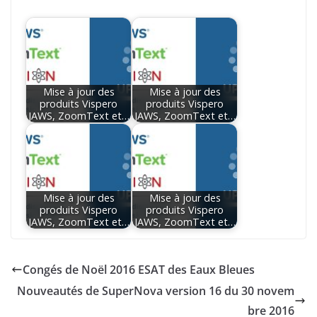
Mise à jour des
Mise à jour des
produits Vispero
produits Vispero
JAWS, ZoomText et…
JAWS, ZoomText et…
Mise à jour des
Mise à jour des
produits Vispero
produits Vispero
JAWS, ZoomText et…
JAWS, ZoomText et…
Congés de Noël 2016 ESAT des Eaux Bleues
Nouveautés de SuperNova version 16 du 30 novem
bre 2016