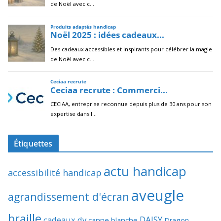
Étiquettes
actu handicap
accessibilité handicap
aveugle
agrandissement d'écran
braille
DAISY
cadeaux dv
canne blanche
Dragon