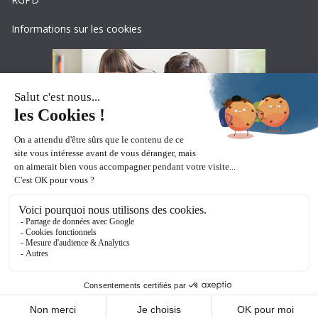
Informations sur les cookies
Copyright © 2026
Ceciaa
. All rights reserved.
Theme:
ColorMag Pro
by ThemeGrill. Powered by
WordPress
.