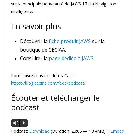
sur la principale nouveauté de JAWS 17 : la Navigation
intelligente.
En savoir plus
Découvrir la
fiche produit JAWS
sur la
boutique de CECIAA.
Consulter la
page dédiée à JAWS
.
Pour suivre tous nos Infos-Cast :
https://blog.ceciaa.com/feed/podcast/
Écouter et télécharger le
podcast
Lecteur
Vm
P
audio
Podcast:
Download
(Duration: 23:06 — 18.4MB) |
Embed