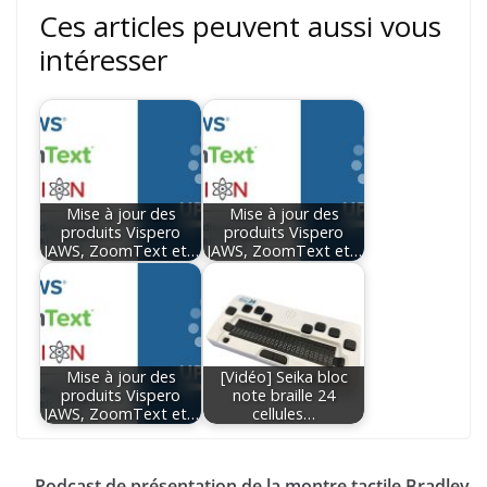
Ces articles peuvent aussi vous
intéresser
Mise à jour des
Mise à jour des
produits Vispero
produits Vispero
JAWS, ZoomText et…
JAWS, ZoomText et…
Mise à jour des
[Vidéo] Seika bloc
produits Vispero
note braille 24
JAWS, ZoomText et…
cellules…
Podcast de présentation de la montre tactile Bradley