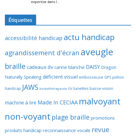
Étiquettes
actu handicap
accessibilité handicap
aveugle
agrandissement d'écran
braille
DAISY
cadeaux dv
canne blanche
Dragon
déficient visuel
Naturally Speaking
embosseuse
GPS piéton
JAWS
lunettes basse-vision
handicap
kinésithérapeute DV
malvoyant
Made In CECIAA
machine à lire
non-voyant
plage braille
promotions
revue
produits handicap
reconnaissance vocale