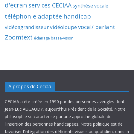
d'écran
services CECIAA
synthèse vocale
téléphonie adaptée handicap
vocal/ parlant
vidéoagrandisseur
vidéoloupe
Zoomtext
éclairage basse-vision
A propos de Ceciaa
CECIAA a été créée en 1990 par des personnes aveugles dont
Jean-Luc AUGAUDY, aujourd'hui Président de la Société. Notre
philosophie se caractérise par une approche globale de
l'insertion des personnes handicapées. Notre politique est de
favoriser l'intégration des déficients visuels au quotidien, dans la