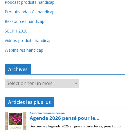
Podcast produits handicap
Produits adaptés handicap
Ressources handicap
SEEPH 2020
Vidéos produits handicap
Webinaires handicap
Archives
A
r
c
Articles les plus lus
h
i
v
e