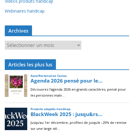
Vidéos produits handicap
Webinaires handicap
Archives
A
r
c
Articles les plus lus
h
i
v
e
s