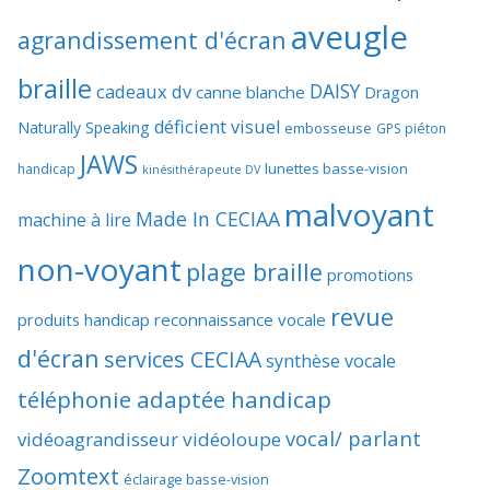
aveugle
agrandissement d'écran
braille
DAISY
cadeaux dv
canne blanche
Dragon
déficient visuel
Naturally Speaking
embosseuse
GPS piéton
JAWS
lunettes basse-vision
handicap
kinésithérapeute DV
malvoyant
Made In CECIAA
machine à lire
non-voyant
plage braille
promotions
revue
produits handicap
reconnaissance vocale
d'écran
services CECIAA
synthèse vocale
téléphonie adaptée handicap
vocal/ parlant
vidéoagrandisseur
vidéoloupe
Zoomtext
éclairage basse-vision