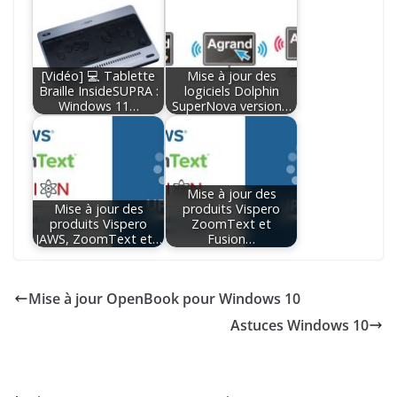
[Vidéo] 💻 Tablette
Mise à jour des
Braille InsideSUPRA :
logiciels Dolphin
Windows 11…
SuperNova version…
Mise à jour des
Mise à jour des
produits Vispero
produits Vispero
ZoomText et
JAWS, ZoomText et…
Fusion…
Mise à jour OpenBook pour Windows 10
Astuces Windows 10