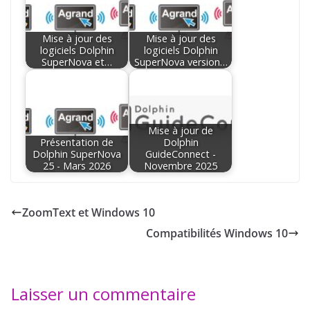
Mise à jour des
Mise à jour des
logiciels Dolphin
logiciels Dolphin
SuperNova et…
SuperNova version…
Mise à jour de
Présentation de
Dolphin
Dolphin SuperNova
GuideConnect -
25 - Mars 2026
Novembre 2025
ZoomText et Windows 10
Compatibilités Windows 10
Laisser un commentaire