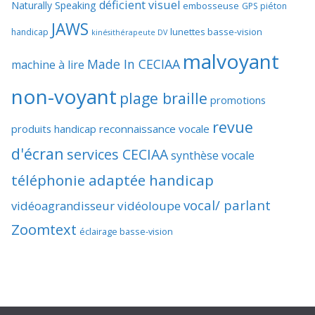
déficient visuel
Naturally Speaking
embosseuse
GPS piéton
JAWS
lunettes basse-vision
handicap
kinésithérapeute DV
malvoyant
Made In CECIAA
machine à lire
non-voyant
plage braille
promotions
revue
produits handicap
reconnaissance vocale
d'écran
services CECIAA
synthèse vocale
téléphonie adaptée handicap
vocal/ parlant
vidéoagrandisseur
vidéoloupe
Zoomtext
éclairage basse-vision