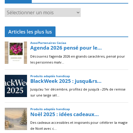
A
r
c
Articles les plus lus
h
i
v
e
s