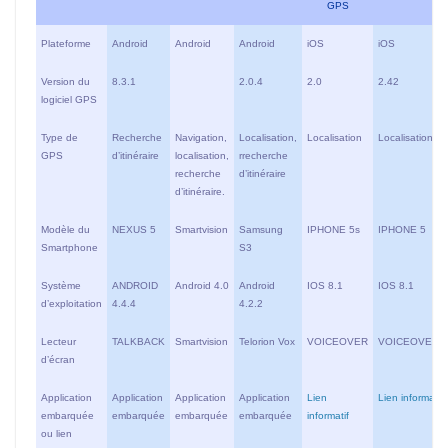
GPS
Plateforme
Android
Android
Android
iOS
iOS
Version du
8.3.1
2.0.4
2.0
2.42
logiciel GPS
Type de
Recherche
Navigation,
Localisation,
Localisation
Localisation
GPS
d’itinéraire
localisation,
rrecherche
recherche
d’itinéraire
d’itinéraire.
Modèle du
NEXUS 5
Smartvision
Samsung
IPHONE 5s
IPHONE 5
Smartphone
S3
Système
ANDROID
Android 4.0
Android
IOS 8.1
IOS 8.1
d’exploitation
4.4.4
4.2.2
Lecteur
TALKBACK
Smartvision
Telorion Vox
VOICEOVER
VOICEOVER
d’écran
Application
Application
Application
Application
Lien
Lien informatif
embarquée
embarquée
embarquée
embarquée
informatif
ou lien