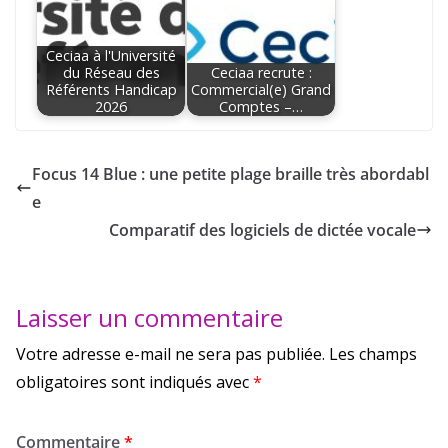
Ceciaa à l'Université
du Réseau des
Ceciaa recrute :
Référents Handicap
Commercial(e) Grand
2026
Comptes –…
Focus 14 Blue : une petite plage braille très abordabl
e
Comparatif des logiciels de dictée vocale
Laisser un commentaire
Votre adresse e-mail ne sera pas publiée.
Les champs
obligatoires sont indiqués avec
*
Commentaire
*