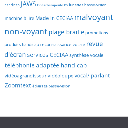
JAWS
lunettes basse-vision
handicap
kinésithérapeute DV
malvoyant
Made In CECIAA
machine à lire
non-voyant
plage braille
promotions
revue
produits handicap
reconnaissance vocale
d'écran
services CECIAA
synthèse vocale
téléphonie adaptée handicap
vocal/ parlant
vidéoagrandisseur
vidéoloupe
Zoomtext
éclairage basse-vision