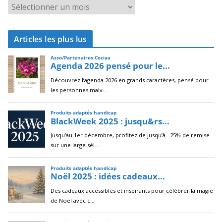
A
r
c
Articles les plus lus
h
i
v
e
s