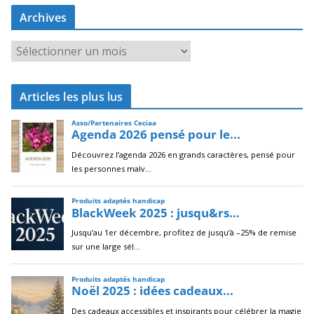
Archives
A
r
c
Articles les plus lus
h
i
v
e
s