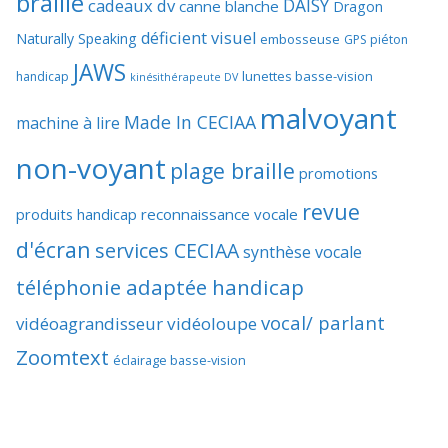
braille
DAISY
cadeaux dv
canne blanche
Dragon
déficient visuel
Naturally Speaking
embosseuse
GPS piéton
JAWS
lunettes basse-vision
handicap
kinésithérapeute DV
malvoyant
Made In CECIAA
machine à lire
non-voyant
plage braille
promotions
revue
produits handicap
reconnaissance vocale
d'écran
services CECIAA
synthèse vocale
téléphonie adaptée handicap
vocal/ parlant
vidéoagrandisseur
vidéoloupe
Zoomtext
éclairage basse-vision