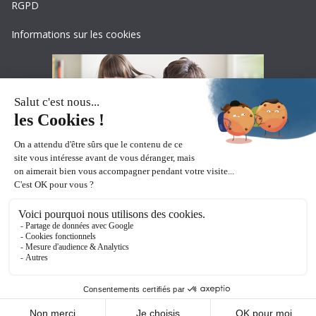
RGPD
Informations sur les cookies
Copyright © 2026
Ceciaa
. All rights reserved.
Theme:
ColorMag Pro
by ThemeGrill. Powered by
WordPress
.