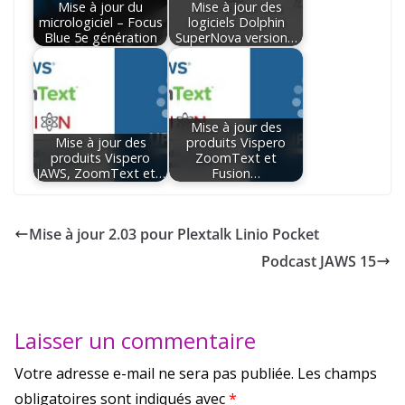
Mise à jour du
Mise à jour des
micrologiciel – Focus
logiciels Dolphin
Blue 5e génération
SuperNova version…
Mise à jour des
Mise à jour des
produits Vispero
produits Vispero
ZoomText et
JAWS, ZoomText et…
Fusion…
Mise à jour 2.03 pour Plextalk Linio Pocket
Podcast JAWS 15
Laisser un commentaire
Votre adresse e-mail ne sera pas publiée.
Les champs
obligatoires sont indiqués avec
*