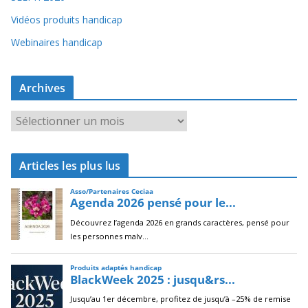
Vidéos produits handicap
Webinaires handicap
Archives
A
r
c
Articles les plus lus
h
i
v
e
s