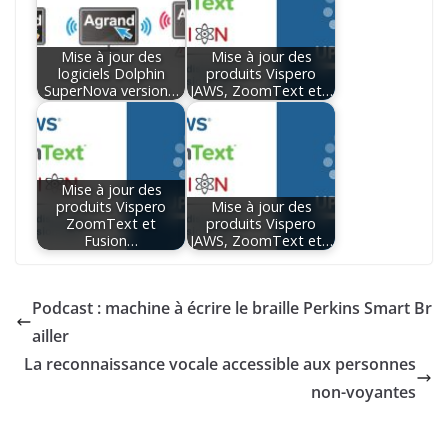
Mise à jour des
Mise à jour des
logiciels Dolphin
produits Vispero
SuperNova version…
JAWS, ZoomText et…
Mise à jour des
produits Vispero
Mise à jour des
ZoomText et
produits Vispero
Fusion…
JAWS, ZoomText et…
Podcast : machine à écrire le braille Perkins Smart Br
ailler
La reconnaissance vocale accessible aux personnes
non-voyantes