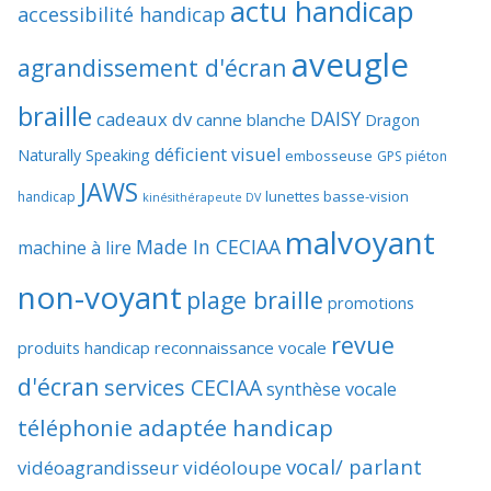
actu handicap
accessibilité handicap
aveugle
agrandissement d'écran
braille
DAISY
cadeaux dv
canne blanche
Dragon
déficient visuel
Naturally Speaking
embosseuse
GPS piéton
JAWS
lunettes basse-vision
handicap
kinésithérapeute DV
malvoyant
Made In CECIAA
machine à lire
non-voyant
plage braille
promotions
revue
produits handicap
reconnaissance vocale
d'écran
services CECIAA
synthèse vocale
téléphonie adaptée handicap
vocal/ parlant
vidéoagrandisseur
vidéoloupe