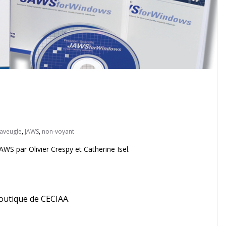
aveugle
,
JAWS
,
non-voyant
WS par Olivier Crespy et Catherine Isel.
outique de CECIAA.