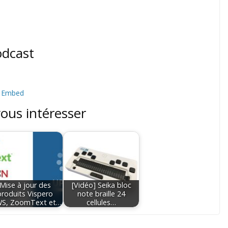
odcast
|
Embed
vous intéresser
Mise à jour des
[Vidéo] Seika bloc
produits Vispero
note braille 24
WS, ZoomText et…
cellules…