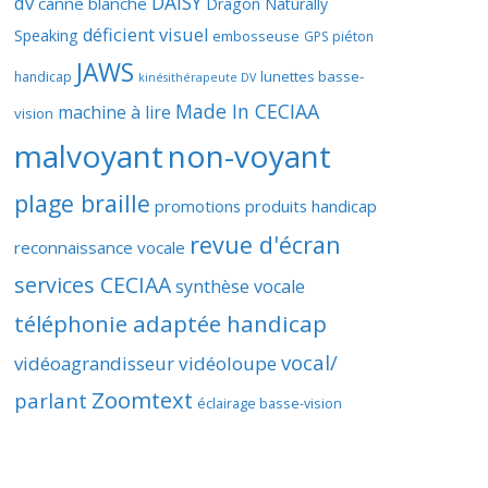
DAISY
dv
canne blanche
Dragon Naturally
déficient visuel
Speaking
embosseuse
GPS piéton
JAWS
lunettes basse-
handicap
kinésithérapeute DV
Made In CECIAA
machine à lire
vision
malvoyant
non-voyant
plage braille
promotions produits handicap
revue d'écran
reconnaissance vocale
services CECIAA
synthèse vocale
téléphonie adaptée handicap
vocal/
vidéoagrandisseur
vidéoloupe
Zoomtext
parlant
éclairage basse-vision