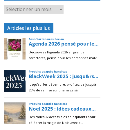
A
r
c
Articles les plus lus
h
i
v
e
s