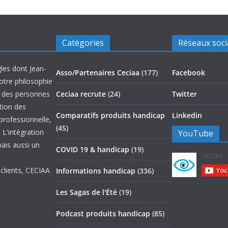
Catégories
Réseaux soc
les dont Jean-
Asso/Partenaires Ceciaa
(177)
Facebook
otre philosophie
on des personnes
Ceciaa recrute
(24)
Twitter
ation des
Comparatifs produits handicap
Linkedin
 professionnelle,
(45)
 L'intégration
YouTube
mais aussi un
COVID 19 & handicap
(19)
 clients, CECIAA
Informations handicap
(336)
Les Sagas de l'Été
(19)
Podcast produits handicap
(85)