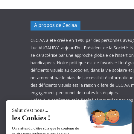
A propos de Ceciaa
CECIAA a été créée en 1990 par des personnes aveug
Luc AUGAUDY, aujourd'hui Président de la Société. N
se caractérise par une approche globale de l'inserti
handicapées. Notre politique est de favoriser l'intégr
déficients visuels au quotidien, dans la vie scolaire et
notamment par le biais de l'accessibiilté informatique.
des déficients visuels est la raison d'être de CECIAA 
engagement personnel de toutes les équipes.
Grâce à la confiance et la fidélité témoignées par ses
est aujourd’hui leader sur son marché.