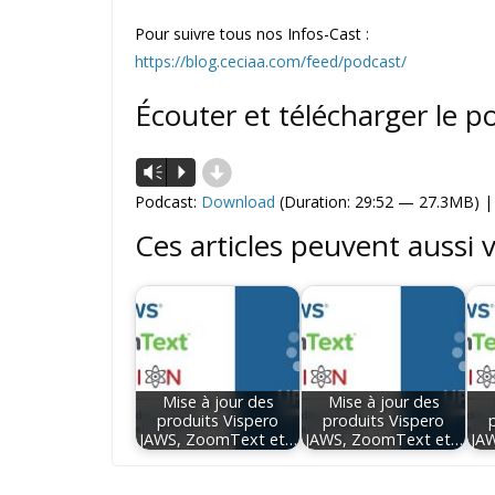
Pour suivre tous nos Infos-Cast :
https://blog.ceciaa.com/feed/podcast/
Écouter et télécharger le p
d
Lecteur
Vm
P
audio
Podcast:
Download
(Duration: 29:52 — 27.3MB) 
Ces articles peuvent aussi 
Mise à jour des
Mise à jour des
produits Vispero
produits Vispero
JAWS, ZoomText et…
JAWS, ZoomText et…
JA