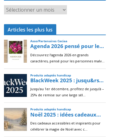
A
r
c
Articles les plus lus
h
i
v
e
s