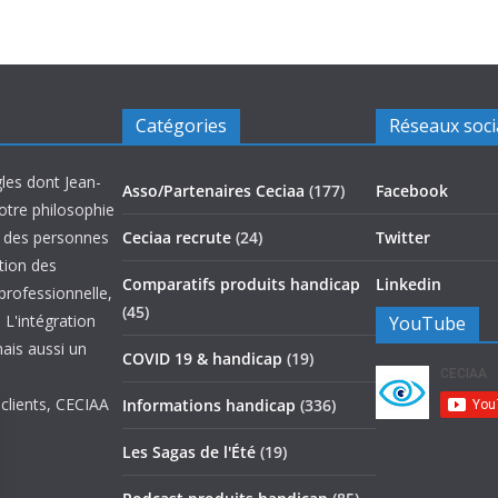
Catégories
Réseaux soc
les dont Jean-
Asso/Partenaires Ceciaa
(177)
Facebook
otre philosophie
on des personnes
Ceciaa recrute
(24)
Twitter
ation des
Comparatifs produits handicap
Linkedin
 professionnelle,
(45)
 L'intégration
YouTube
mais aussi un
COVID 19 & handicap
(19)
 clients, CECIAA
Informations handicap
(336)
Les Sagas de l'Été
(19)