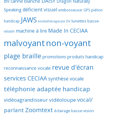
DAISY
dv
canne blanche
Dragon Naturally
déficient visuel
Speaking
embosseuse
GPS piéton
JAWS
lunettes basse-
handicap
kinésithérapeute DV
Made In CECIAA
machine à lire
vision
malvoyant
non-voyant
plage braille
promotions produits handicap
revue d'écran
reconnaissance vocale
services CECIAA
synthèse vocale
téléphonie adaptée handicap
vocal/
vidéoagrandisseur
vidéoloupe
Zoomtext
parlant
éclairage basse-vision