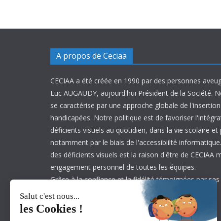
A propos de Ceciaa
CECIAA a été créée en 1990 par des personnes aveug
Luc AUGAUDY, aujourd'hui Président de la Société. N
se caractérise par une approche globale de l'inserti
handicapées. Notre politique est de favoriser l'intégr
déficients visuels au quotidien, dans la vie scolaire et
notamment par le biais de l'accessibiilté informatique.
des déficients visuels est la raison d'être de CECIAA 
engagement personnel de toutes les équipes.
Grâce à la confiance et la fidélité témoignées par ses
est aujourd’hui leader sur son marché.