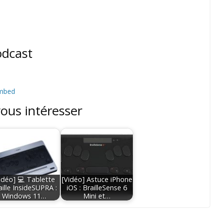
odcast
mbed
vous intéresser
idéo] 💻 Tablette
[Vidéo] Astuce iPhone
aille InsideSUPRA :
iOS : BrailleSense 6
Windows 11…
Mini et…