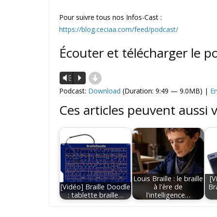
Pour suivre tous nos Infos-Cast :
https://blog.ceciaa.com/feed/podcast/
Écouter et télécharger le p
d
Lecteur
Vm
P
audio
Podcast:
Download
(Duration: 9:49 — 9.0MB) |
E
Ces articles peuvent aussi 
Louis Braille : le braille
[V
[Vidéo] Braille Doodle
à l'ère de
Br
: tablette braille…
l'intelligence…