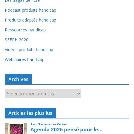
Les Sagas de l'Été
Podcast produits handicap
Produits adaptés handicap
Ressources handicap
SEEPH 2020
Vidéos produits handicap
Webinaires handicap
Archives
A
r
c
Articles les plus lus
h
i
v