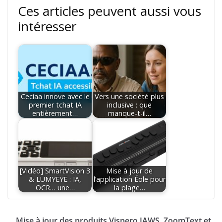
Ces articles peuvent aussi vous
intéresser
Ceciaa innove avec le
Vers une société plus
premier tchat IA
inclusive : que
entièrement…
manque-t-il…
[Vidéo] SmartVision 3
Mise à jour de
& LUMYEYE : IA,
l’application Éole pour
OCR… une…
la plage…
Mise à jour des produits Vispero JAWS, ZoomText et