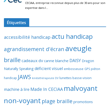
Étiquettes
actu handicap
accessibilité handicap
aveugle
agrandissement d'écran
braille
DAISY
cadeaux dv
canne blanche
Dragon
déficient visuel
Naturally Speaking
embosseuse
GPS piéton
JAWS
lunettes basse-vision
handicap
kinésithérapeute DV
malvoyant
Made In CECIAA
machine à lire
non-voyant
plage braille
promotions