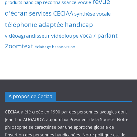
revue
produits handicap
reconnaissance vocale
d'écran
services CECIAA
synthèse vocale
téléphonie adaptée handicap
vocal/ parlant
vidéoagrandisseur
vidéoloupe
Zoomtext
éclairage basse-vision
A propos de Ceciaa
CECIAA a été créée en 1990 par des personnes aveugles dont
Jean-Luc AUGAUDY, aujourd'hui Président de la Société. Notre
philosophie se caractérise par une approche globale de
l'insertion des personnes handicapées. Notre politique est de