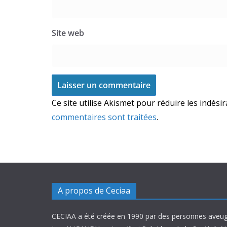
Site web
Ce site utilise Akismet pour réduire les indési
commentaires sont traitées
.
A propos de Ceciaa
CECIAA a été créée en 1990 par des personnes aveug