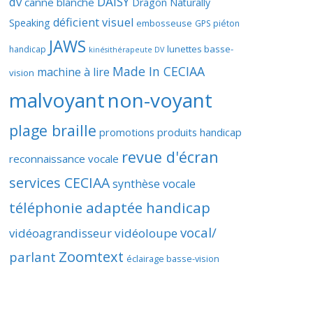
DAISY
dv
canne blanche
Dragon Naturally
déficient visuel
Speaking
embosseuse
GPS piéton
JAWS
lunettes basse-
handicap
kinésithérapeute DV
Made In CECIAA
machine à lire
vision
malvoyant
non-voyant
plage braille
promotions produits handicap
revue d'écran
reconnaissance vocale
services CECIAA
synthèse vocale
téléphonie adaptée handicap
vocal/
vidéoagrandisseur
vidéoloupe
Zoomtext
parlant
éclairage basse-vision