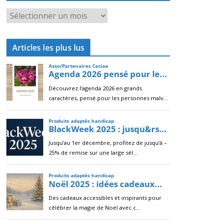
A
r
c
Articles les plus lus
h
i
v
e
s