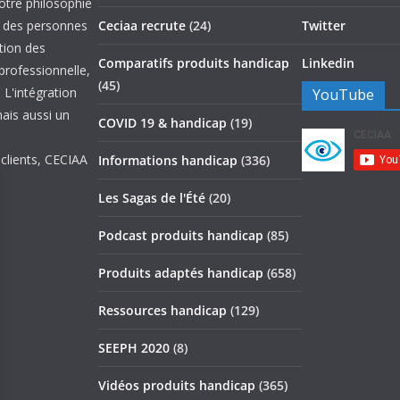
otre philosophie
on des personnes
Ceciaa recrute
(24)
Twitter
ation des
Comparatifs produits handicap
Linkedin
 professionnelle,
(45)
 L'intégration
YouTube
mais aussi un
COVID 19 & handicap
(19)
 clients, CECIAA
Informations handicap
(336)
Les Sagas de l'Été
(20)
Podcast produits handicap
(85)
Produits adaptés handicap
(658)
Ressources handicap
(129)
SEEPH 2020
(8)
Vidéos produits handicap
(365)