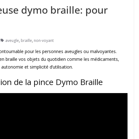
euse dymo braille: pour
s
aveugle
,
braille
,
non-voyant
ncontournable pour les personnes aveugles ou malvoyantes.
ter en braille vos objets du quotidien comme les médicaments,
utonomie et simplicité d’utilisation.
ion de la pince Dymo Braille