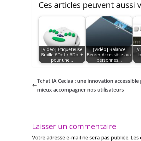
Ces articles peuvent aussi 
[Vidéo] Étiqueteuse
[Vidéo] Balance
[V
Braille 6Dot / 6Dot+
Beurer Accessible aux
b
pour une…
personnes…
Tchat IA Ceciaa : une innovation accessible
mieux accompagner nos utilisateurs
Laisser un commentaire
Votre adresse e-mail ne sera pas publiée.
Les 