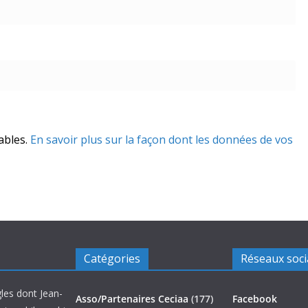
rables.
En savoir plus sur la façon dont les données de vos
Catégories
Réseaux soc
les dont Jean-
Asso/Partenaires Ceciaa
(177)
Facebook