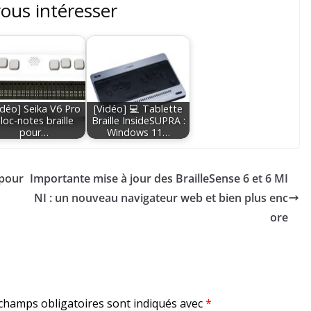
vous intéresser
idéo] Seika V6 Pro
[Vidéo] 💻 Tablette
loc-notes braille
Braille InsideSUPRA :
pour…
Windows 11…
 pour
Importante mise à jour des BrailleSense 6 et 6 MI
NI : un nouveau navigateur web et bien plus enc
ore
champs obligatoires sont indiqués avec
*