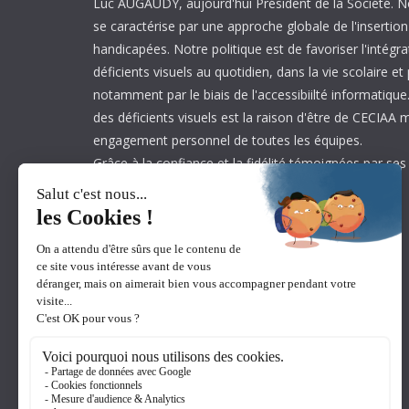
Luc AUGAUDY, aujourd'hui Président de la Société. N
se caractérise par une approche globale de l'inserti
handicapées. Notre politique est de favoriser l'intégr
déficients visuels au quotidien, dans la vie scolaire et
notamment par le biais de l'accessibiilté informatique.
des déficients visuels est la raison d'être de CECIAA 
engagement personnel de toutes les équipes.
Grâce à la confiance et la fidélité témoignées par ses
est aujourd’hui leader sur son marché.