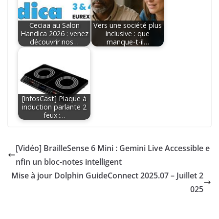
Ceciaa au Salon
Vers une société plus
Handica 2026 : venez
inclusive : que
découvrir nos…
manque-t-il…
[infosCast] Plaque à
induction parlante 2
feux :…
[Vidéo] BrailleSense 6 Mini : Gemini Live Accessible e
nfin un bloc-notes intelligent
Mise à jour Dolphin GuideConnect 2025.07 – Juillet 2
025