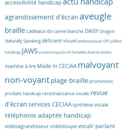
actu handicap
accessibilité handicap
aveugle
agrandissement d'écran
braille
DAISY
cadeaux dv
canne blanche
Dragon
déficient visuel
Naturally Speaking
embosseuse
GPS piéton
JAWS
lunettes basse-vision
handicap
kinésithérapeute DV
malvoyant
Made In CECIAA
machine à lire
non-voyant
plage braille
promotions
revue
produits handicap
reconnaissance vocale
d'écran
services CECIAA
synthèse vocale
téléphonie adaptée handicap
vocal/ parlant
vidéoagrandisseur
vidéoloupe