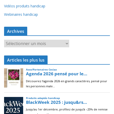
Vidéos produits handicap
Webinaires handicap
Archives
A
r
c
Articles les plus lus
h
i
v
e
s