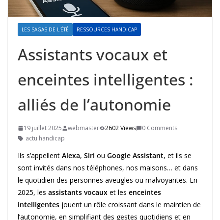
LES SAGAS DE L'ÉTÉ
RESSOURCES HANDICAP
Assistants vocaux et
enceintes intelligentes :
alliés de l’autonomie
19 juillet 2025
webmaster
2602 Views
0 Comments
actu handicap
Ils s’appellent
Alexa
,
Siri
ou
Google Assistant
, et ils se
sont invités dans nos téléphones, nos maisons… et dans
le quotidien des personnes aveugles ou malvoyantes. En
2025, les
assistants vocaux
et les
enceintes
intelligentes
jouent un rôle croissant dans le maintien de
l’autonomie, en simplifiant des gestes quotidiens et en