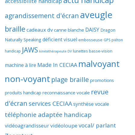
actu handicap
accessibilité handicap
aveugle
agrandissement d'écran
braille
DAISY
cadeaux dv
canne blanche
Dragon
déficient visuel
Naturally Speaking
embosseuse
GPS piéton
JAWS
lunettes basse-vision
handicap
kinésithérapeute DV
malvoyant
Made In CECIAA
machine à lire
non-voyant
plage braille
promotions
revue
produits handicap
reconnaissance vocale
d'écran
services CECIAA
synthèse vocale
téléphonie adaptée handicap
vocal/ parlant
vidéoagrandisseur
vidéoloupe