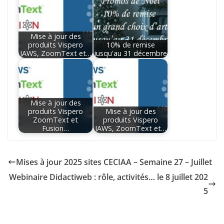
Mise à jour des
produits Vispero
10% de remise
JAWS, ZoomText et…
jusqu'au 31 décembre
Mise à jour des
produits Vispero
Mise à jour des
ZoomText et
produits Vispero
Fusion…
JAWS, ZoomText et…
Mises à jour 2025 sites CECIAA – Semaine 27 – Juillet
Webinaire Didactiweb : rôle, activités… le 8 juillet 202
5