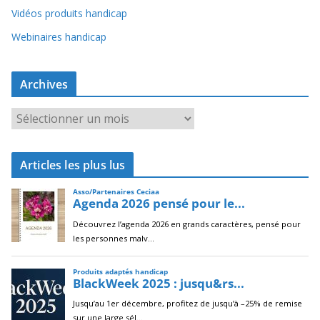
Vidéos produits handicap
Webinaires handicap
Archives
A
r
c
Articles les plus lus
h
i
v
e
s