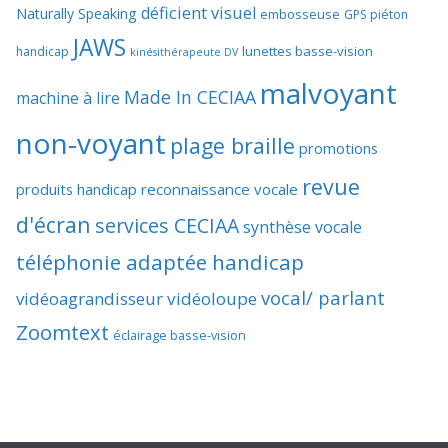
déficient visuel
Naturally Speaking
embosseuse
GPS piéton
JAWS
lunettes basse-vision
handicap
kinésithérapeute DV
malvoyant
Made In CECIAA
machine à lire
non-voyant
plage braille
promotions
revue
produits handicap
reconnaissance vocale
d'écran
services CECIAA
synthèse vocale
téléphonie adaptée handicap
vocal/ parlant
vidéoagrandisseur
vidéoloupe
Zoomtext
éclairage basse-vision