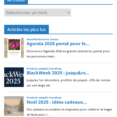
A
r
c
Articles les plus lus
h
i
v
e
s