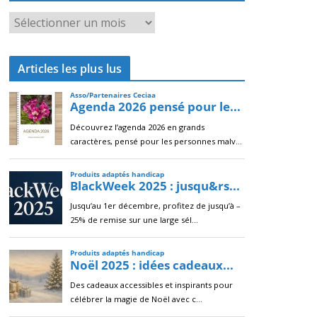
A
r
c
Articles les plus lus
h
i
v
e
s