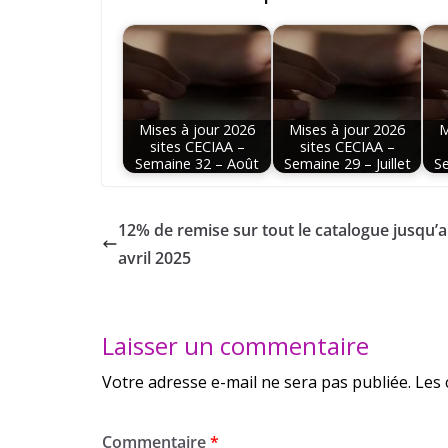
Mises à jour 2026
Mises à jour 2026
M
sites CECIAA –
sites CECIAA –
Semaine 32 – Août
Semaine 29 – Juillet
Se
12% de remise sur tout le catalogue jusqu’a
avril 2025
Laisser un commentaire
Votre adresse e-mail ne sera pas publiée.
Les 
Commentaire
*