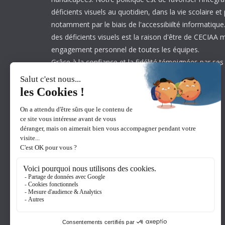
déficients visuels au quotidien, dans la vie scolaire et
notamment par le biais de l'accessibiilté informatique.
des déficients visuels est la raison d'être de CECIAA 
engagement personnel de toutes les équipes.
Grâce à la confiance et la fidélité témoignées par ses
est aujourd’hui leader sur son marché.