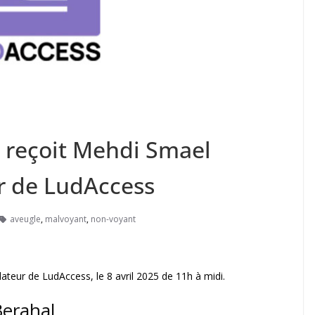
a reçoit Mehdi Smael
r de LudAccess
aveugle
,
malvoyant
,
non-voyant
ateur de LudAccess, le 8 avril 2025 de 11h à midi.
erahal