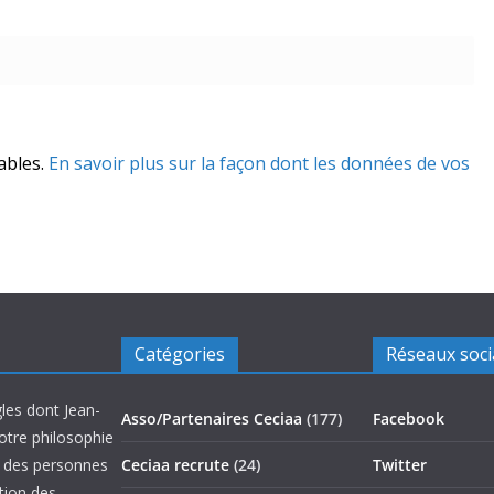
rables.
En savoir plus sur la façon dont les données de vos
Catégories
Réseaux soc
les dont Jean-
Asso/Partenaires Ceciaa
(177)
Facebook
otre philosophie
on des personnes
Ceciaa recrute
(24)
Twitter
ation des