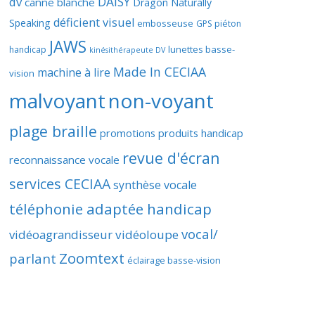
DAISY
dv
canne blanche
Dragon Naturally
déficient visuel
Speaking
embosseuse
GPS piéton
JAWS
lunettes basse-
handicap
kinésithérapeute DV
Made In CECIAA
machine à lire
vision
malvoyant
non-voyant
plage braille
promotions produits handicap
revue d'écran
reconnaissance vocale
services CECIAA
synthèse vocale
téléphonie adaptée handicap
vocal/
vidéoagrandisseur
vidéoloupe
Zoomtext
parlant
éclairage basse-vision