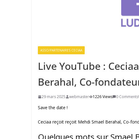
ASSO/PARTENAIRES CECIAA
Live YouTube : Cecia
Berahal, Co-fondateu
29 mars 2025
webmaster
1226 Views
0 Comments
Save the date !
Ceciaa reçoit reçoit Mehdi Smael Berahal, Co-fond
Quelques mots sur Smael B