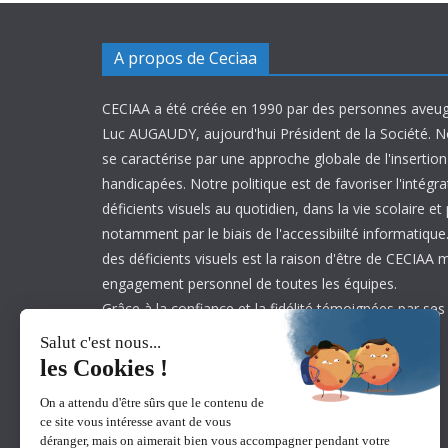
A propos de Ceciaa
CECIAA a été créée en 1990 par des personnes aveug
Luc AUGAUDY, aujourd'hui Président de la Société. N
se caractérise par une approche globale de l'inserti
handicapées. Notre politique est de favoriser l'intégr
déficients visuels au quotidien, dans la vie scolaire et
notamment par le biais de l'accessibiilté informatique.
des déficients visuels est la raison d'être de CECIAA 
engagement personnel de toutes les équipes.
Grâce à la confiance et la fidélité témoignées par ses
est aujourd’hui leader sur son marché.