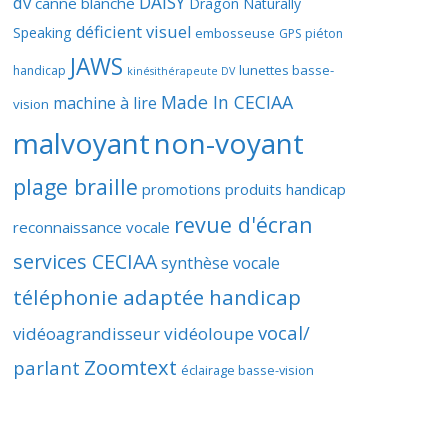
DAISY
dv
canne blanche
Dragon Naturally
déficient visuel
Speaking
embosseuse
GPS piéton
JAWS
lunettes basse-
handicap
kinésithérapeute DV
Made In CECIAA
machine à lire
vision
malvoyant
non-voyant
plage braille
promotions produits handicap
revue d'écran
reconnaissance vocale
services CECIAA
synthèse vocale
téléphonie adaptée handicap
vocal/
vidéoagrandisseur
vidéoloupe
Zoomtext
parlant
éclairage basse-vision