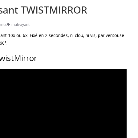
issant TWISTMIRROR
nts
malvoyant
sant 10x ou 6x. Fixé en 2 secondes, ni clou, ni vis, par ventouse
60°.
wistMirror