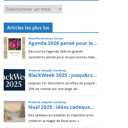
A
r
c
Articles les plus lus
h
i
v
e
s