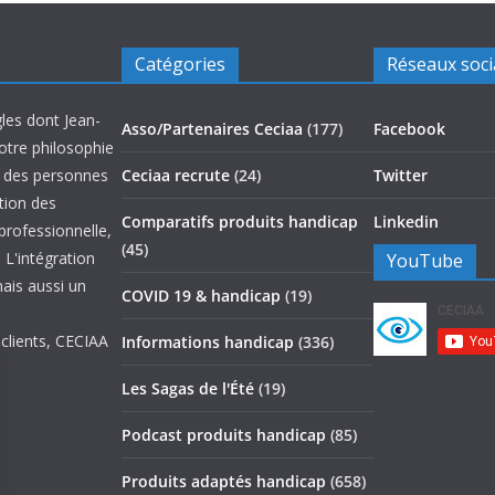
Catégories
Réseaux soc
les dont Jean-
Asso/Partenaires Ceciaa
(177)
Facebook
otre philosophie
on des personnes
Ceciaa recrute
(24)
Twitter
ation des
Comparatifs produits handicap
Linkedin
 professionnelle,
(45)
 L'intégration
YouTube
mais aussi un
COVID 19 & handicap
(19)
 clients, CECIAA
Informations handicap
(336)
Les Sagas de l'Été
(19)
Podcast produits handicap
(85)
Produits adaptés handicap
(658)