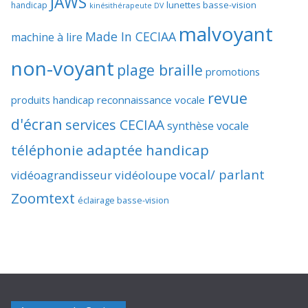
JAWS
lunettes basse-vision
handicap
kinésithérapeute DV
malvoyant
Made In CECIAA
machine à lire
non-voyant
plage braille
promotions
revue
produits handicap
reconnaissance vocale
d'écran
services CECIAA
synthèse vocale
téléphonie adaptée handicap
vocal/ parlant
vidéoagrandisseur
vidéoloupe
Zoomtext
éclairage basse-vision