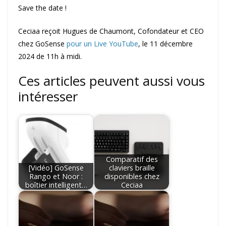
Save the date !
Ceciaa reçoit Hugues de Chaumont, Cofondateur et CEO
chez GoSense
pour un Live YouTube
, le 11 décembre
2024 de 11h à midi.
Ces articles peuvent aussi vous
intéresser
Comparatif des
[Vidéo] GoSense
claviers braille
Rango et Noor :
disponibles chez
boîtier intelligent…
Ceciaa