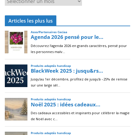
A
r
c
Articles les plus lus
h
i
v
e
s