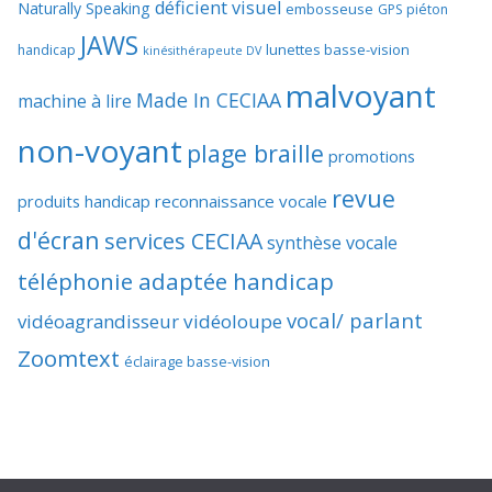
déficient visuel
Naturally Speaking
embosseuse
GPS piéton
JAWS
lunettes basse-vision
handicap
kinésithérapeute DV
malvoyant
Made In CECIAA
machine à lire
non-voyant
plage braille
promotions
revue
produits handicap
reconnaissance vocale
d'écran
services CECIAA
synthèse vocale
téléphonie adaptée handicap
vocal/ parlant
vidéoagrandisseur
vidéoloupe
Zoomtext
éclairage basse-vision