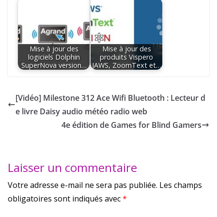
Mise à jour des
Mise à jour des
logiciels Dolphin
produits Vispero
SuperNova version…
JAWS, ZoomText et…
[Vidéo] Milestone 312 Ace Wifi Bluetooth : Lecteur d
e livre Daisy audio météo radio web
4e édition de Games for Blind Gamers
Laisser un commentaire
Votre adresse e-mail ne sera pas publiée.
Les champs
obligatoires sont indiqués avec
*