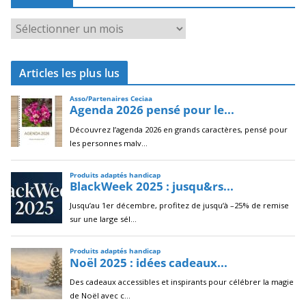
A
r
c
Articles les plus lus
h
i
v
e
s