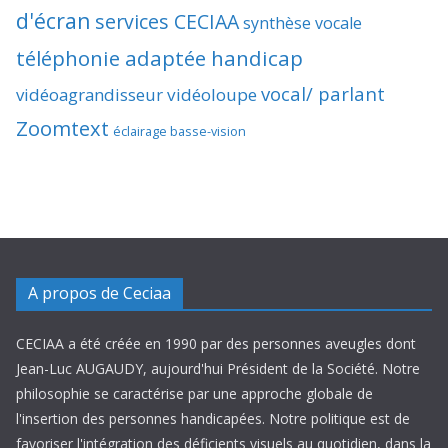
d'écran
services CECIAA
synthèse vocale
téléphonie adaptée handicap
vocal/ parlant
vidéoagrandisseur
vidéoloupe
Zoomtext
éclairage basse-vision
A propos de Ceciaa
CECIAA a été créée en 1990 par des personnes aveugles dont
Jean-Luc AUGAUDY, aujourd'hui Président de la Société. Notre
philosophie se caractérise par une approche globale de
l'insertion des personnes handicapées. Notre politique est de
favoriser l'intégration des déficients visuels au quotidien, dans la