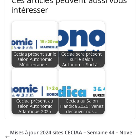
Ces articles peuvent aussi vous
intéresser
Ceciaa présent sur le
Ceciaa sera présent
salon Autonomic
sur le salon
Méditerranée…
Autonomic Sud à…
Ceciaa présent au
Ceciaa au Salon
salon Autonomic
Handica 2026 : venez
Atlantique 2025
découvrir nos…
Mises à jour 2024 sites CECIAA – Semaine 44 – Nove