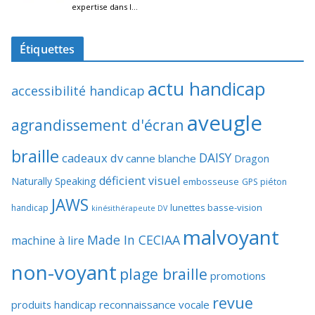
Étiquettes
actu handicap
accessibilité handicap
aveugle
agrandissement d'écran
braille
DAISY
cadeaux dv
canne blanche
Dragon
déficient visuel
Naturally Speaking
embosseuse
GPS piéton
JAWS
lunettes basse-vision
handicap
kinésithérapeute DV
malvoyant
Made In CECIAA
machine à lire
non-voyant
plage braille
promotions
revue
produits handicap
reconnaissance vocale