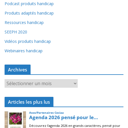
Podcast produits handicap
Produits adaptés handicap
Ressources handicap
SEEPH 2020
Vidéos produits handicap
Webinaires handicap
Archives
A
r
c
Articles les plus lus
h
i
v
e