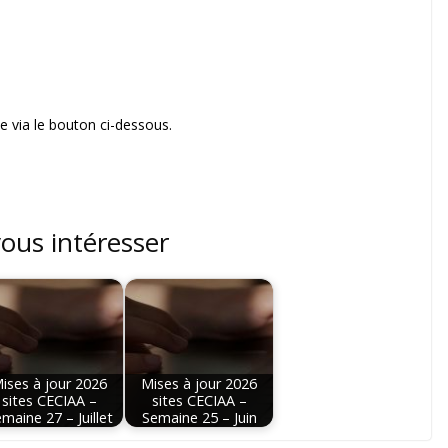
 via le bouton ci-dessous.
vous intéresser
ises à jour 2026
Mises à jour 2026
sites CECIAA –
sites CECIAA –
maine 27 – Juillet
Semaine 25 – Juin