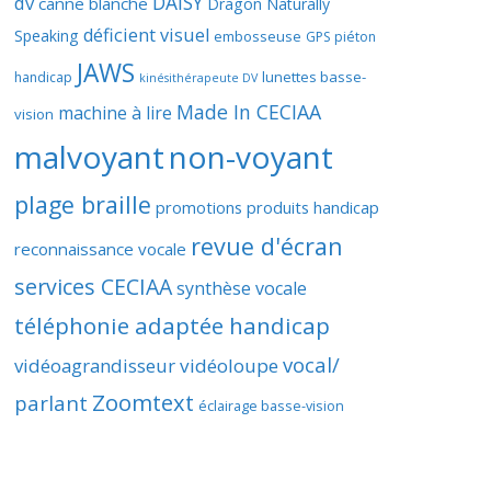
DAISY
dv
canne blanche
Dragon Naturally
déficient visuel
Speaking
embosseuse
GPS piéton
JAWS
lunettes basse-
handicap
kinésithérapeute DV
Made In CECIAA
machine à lire
vision
malvoyant
non-voyant
plage braille
promotions produits handicap
revue d'écran
reconnaissance vocale
services CECIAA
synthèse vocale
téléphonie adaptée handicap
vocal/
vidéoagrandisseur
vidéoloupe
Zoomtext
parlant
éclairage basse-vision