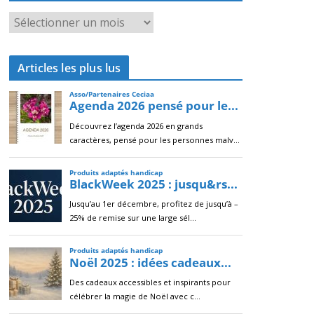
A
r
c
Articles les plus lus
h
i
v
e
s