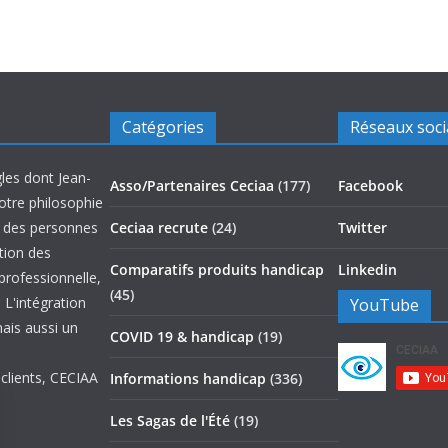
Catégories
Réseaux soc
les dont Jean-
Asso/Partenaires Ceciaa
(177)
Facebook
otre philosophie
on des personnes
Ceciaa recrute
(24)
Twitter
ation des
Comparatifs produits handicap
Linkedin
 professionnelle,
(45)
 L'intégration
YouTube
mais aussi un
COVID 19 & handicap
(19)
 clients, CECIAA
Informations handicap
(336)
Les Sagas de l'Été
(19)