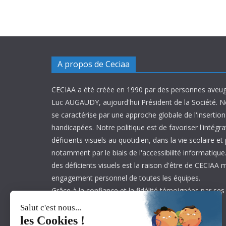
A propos de Ceciaa
CECIAA a été créée en 1990 par des personnes aveug
Luc AUGAUDY, aujourd'hui Président de la Société. N
se caractérise par une approche globale de l'inserti
handicapées. Notre politique est de favoriser l'intégr
déficients visuels au quotidien, dans la vie scolaire et
notamment par le biais de l'accessibiilté informatique.
des déficients visuels est la raison d'être de CECIAA 
engagement personnel de toutes les équipes.
Grâce à la confiance et la fidélité témoignées par ses
est aujourd’hui leader sur son marché.