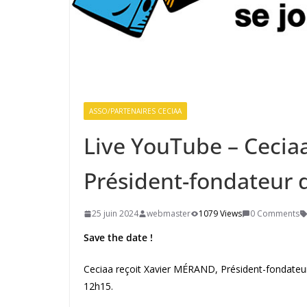
ASSO/PARTENAIRES CECIAA
Live YouTube – Cecia
Président-fondateur d
25 juin 2024
webmaster
1079 Views
0 Comments
Save the date !
Ceciaa reçoit Xavier MÉRAND, Président-fondateur d
12h15.