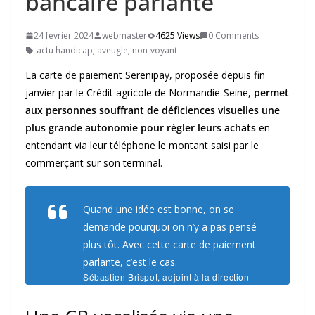
bancaire parlante
24 février 2024
webmaster
4625 Views
0 Comments
actu handicap
,
aveugle
,
non-voyant
La carte de paiement Serenipay, proposée depuis fin
janvier par le Crédit agricole de Normandie-Seine,
permet
aux personnes souffrant de déficiences visuelles une
plus grande autonomie pour régler leurs achats
en
entendant via leur téléphone le montant saisi par le
commerçant sur son terminal.
Quand une idée est bonne, on se
demande pourquoi on n’y a pas pensé
plus tôt. Avec cette carte de paiement
parlante, c’est le cas.
Sébastien Brispot, adjoint à la direction
marketing