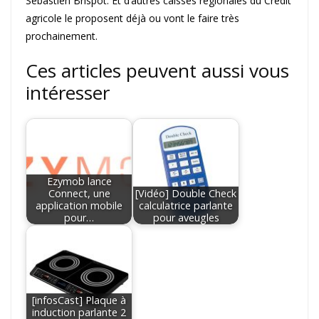
Sébastien Brispot. Et d’autres caisses régionales du Crédit
agricole le proposent déjà ou vont le faire très
prochainement.
Ces articles peuvent aussi vous
intéresser
Ezymob lance
Connect, une
[Vidéo] Double Check
application mobile
calculatrice parlante
pour…
pour aveugles
[infosCast] Plaque à
induction parlante 2