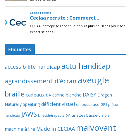
Étiquettes
actu handicap
accessibilité handicap
aveugle
agrandissement d'écran
braille
DAISY
cadeaux dv
canne blanche
Dragon
déficient visuel
Naturally Speaking
embosseuse
GPS piéton
JAWS
lunettes basse-vision
handicap
kinésithérapeute DV
malvoyant
Made In CECIAA
machine à lire