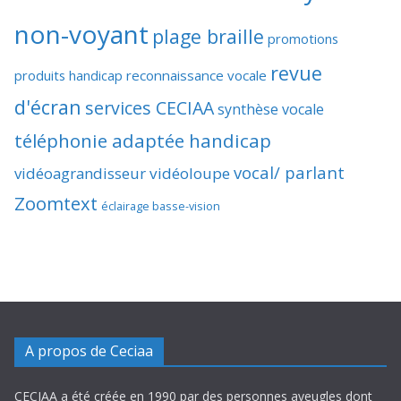
non-voyant
plage braille
promotions
revue
produits handicap
reconnaissance vocale
d'écran
services CECIAA
synthèse vocale
téléphonie adaptée handicap
vocal/ parlant
vidéoagrandisseur
vidéoloupe
Zoomtext
éclairage basse-vision
A propos de Ceciaa
CECIAA a été créée en 1990 par des personnes aveugles dont