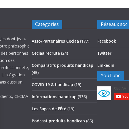
Catégories
Réseaux soc
les dont Jean-
Asso/Partenaires Ceciaa
(177)
Facebook
otre philosophie
on des personnes
Ceciaa recrute
(24)
Twitter
ation des
Comparatifs produits handicap
Linkedin
 professionnelle,
(45)
 L'intégration
YouTube
mais aussi un
COVID 19 & handicap
(19)
 clients, CECIAA
Informations handicap
(336)
Les Sagas de l'Été
(19)
Podcast produits handicap
(85)