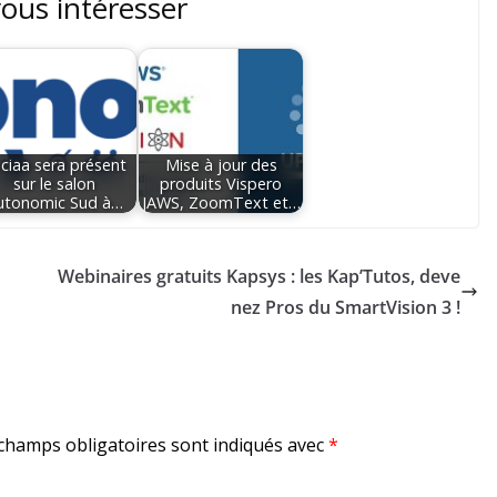
vous intéresser
ciaa sera présent
Mise à jour des
sur le salon
produits Vispero
utonomic Sud à…
JAWS, ZoomText et…
Webinaires gratuits Kapsys : les Kap’Tutos, deve
nez Pros du SmartVision 3 !
champs obligatoires sont indiqués avec
*