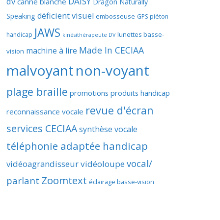
DAISY
dv
canne blanche
Dragon Naturally
déficient visuel
Speaking
embosseuse
GPS piéton
JAWS
lunettes basse-
handicap
kinésithérapeute DV
Made In CECIAA
machine à lire
vision
malvoyant
non-voyant
plage braille
promotions produits handicap
revue d'écran
reconnaissance vocale
services CECIAA
synthèse vocale
téléphonie adaptée handicap
vocal/
vidéoagrandisseur
vidéoloupe
Zoomtext
parlant
éclairage basse-vision