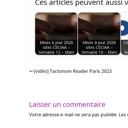
Ces articles peuvent aussi 
Mises à jour 2026
Mises à jour 2026
Ce
sites CECIAA –
sites CECIAA –
Semaine 12 – Mars
Semaine 10 – Mars
A
[vidéo] Tactonom Reader Paris 2023
Laisser un commentaire
Votre adresse e-mail ne sera pas publiée.
Les 