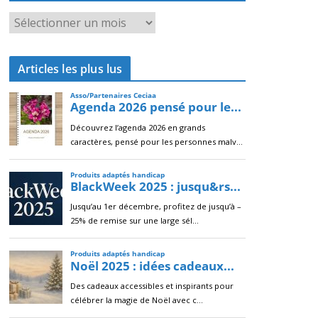
A
r
c
Articles les plus lus
h
i
v
e
s