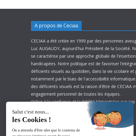
A propos de Ceciaa
CECIAA a été créée en 1990 par des personnes aveug
Luc AUGAUDY, aujourd'hui Président de la Société. N
se caractérise par une approche globale de l'inserti
handicapées. Notre politique est de favoriser l'intégr
déficients visuels au quotidien, dans la vie scolaire et
notamment par le biais de l'accessibiilté informatique.
des déficients visuels est la raison d'être de CECIAA 
engagement personnel de toutes les équipes.
Grâce à la confiance et la fidélité témoignées par ses
est aujourd’hui leader sur son marché.