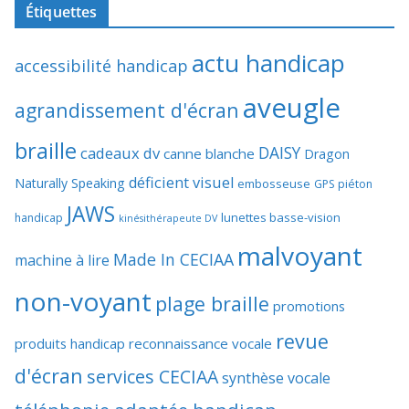
Étiquettes
actu handicap
accessibilité handicap
aveugle
agrandissement d'écran
braille
DAISY
cadeaux dv
canne blanche
Dragon
déficient visuel
Naturally Speaking
embosseuse
GPS piéton
JAWS
lunettes basse-vision
handicap
kinésithérapeute DV
malvoyant
Made In CECIAA
machine à lire
non-voyant
plage braille
promotions
revue
produits handicap
reconnaissance vocale
d'écran
services CECIAA
synthèse vocale