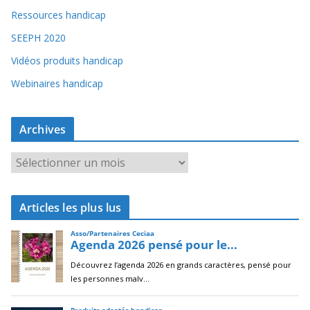
Ressources handicap
SEEPH 2020
Vidéos produits handicap
Webinaires handicap
Archives
A
r
c
Articles les plus lus
h
i
v
e
s