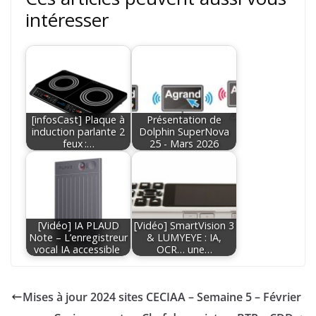
intéresser
[infosCast] Plaque à
Présentation de
induction parlante 2
Dolphin SuperNova
feux :…
25 - Mars 2026
[Vidéo] IA PLAUD
[Vidéo] SmartVision 3
Note – L’enregistreur
& LUMYEYE : IA,
vocal IA accessible
OCR… une…
Mises à jour 2024 sites CECIAA – Semaine 5 – Février