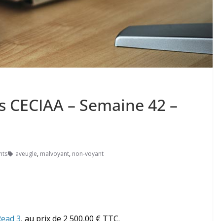
es CECIAA – Semaine 42 –
nts
aveugle
,
malvoyant
,
non-voyant
ead 3
, au prix de 2 500,00 € TTC.