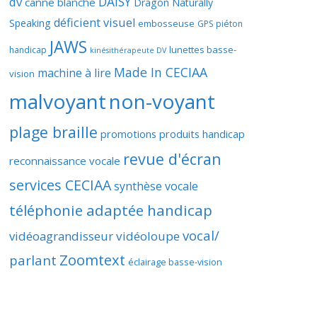
DAISY
dv
canne blanche
Dragon Naturally
déficient visuel
Speaking
embosseuse
GPS piéton
JAWS
lunettes basse-
handicap
kinésithérapeute DV
Made In CECIAA
machine à lire
vision
malvoyant
non-voyant
plage braille
promotions produits handicap
revue d'écran
reconnaissance vocale
services CECIAA
synthèse vocale
téléphonie adaptée handicap
vocal/
vidéoagrandisseur
vidéoloupe
Zoomtext
parlant
éclairage basse-vision