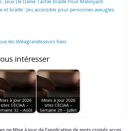
 : Jeux De Dame Tactile Braille Pour Malvoyant.
le et braille : Jeu accessible pour personnes aveugles.
ous les téléagrandisseurs fixes.
vous intéresser
ises à jour 2026
Mises à jour 2026
sites CECIAA –
sites CECIAA –
emaine 32 – Août
Semaine 29 – Juillet
es pe
Mise à jour de l’application de mots croisés acces