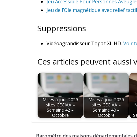
Jeu Accessible Pour Personnes Aveugles
Jeu de l’Oie magnétique avec relief tacti
Suppressions
Vidéoagrandisseur Topaz XL HD.
Voir t
Ces articles peuvent aussi 
Mises à jour 2025
Mises à jour 2025
sites CECIAA –
sites CECIAA –
M
Semaine 42 –
Semaine 40 –
Octobre
Octobre
S
Baromètre des maisons départementales d