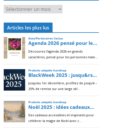
A
r
c
Articles les plus lus
h
i
v
e
s