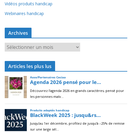
Vidéos produits handicap
Webinaires handicap
Archives
A
r
c
Articles les plus lus
h
i
v
e
s