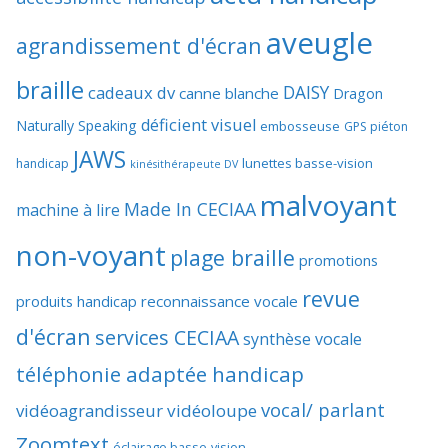
aveugle
agrandissement d'écran
braille
DAISY
cadeaux dv
canne blanche
Dragon
déficient visuel
Naturally Speaking
embosseuse
GPS piéton
JAWS
lunettes basse-vision
handicap
kinésithérapeute DV
malvoyant
Made In CECIAA
machine à lire
non-voyant
plage braille
promotions
revue
produits handicap
reconnaissance vocale
d'écran
services CECIAA
synthèse vocale
téléphonie adaptée handicap
vocal/ parlant
vidéoagrandisseur
vidéoloupe
Zoomtext
éclairage basse-vision