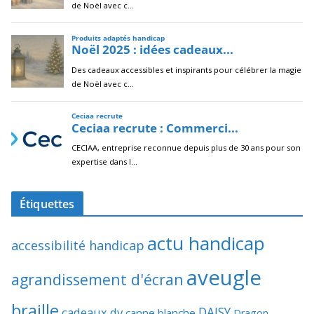
Étiquettes
actu handicap
accessibilité handicap
aveugle
agrandissement d'écran
braille
DAISY
cadeaux dv
canne blanche
Dragon