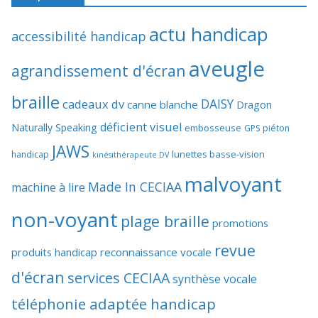
actu handicap
accessibilité handicap
aveugle
agrandissement d'écran
braille
DAISY
cadeaux dv
canne blanche
Dragon
déficient visuel
Naturally Speaking
embosseuse
GPS piéton
JAWS
lunettes basse-vision
handicap
kinésithérapeute DV
malvoyant
Made In CECIAA
machine à lire
non-voyant
plage braille
promotions
revue
produits handicap
reconnaissance vocale
d'écran
services CECIAA
synthèse vocale
téléphonie adaptée handicap