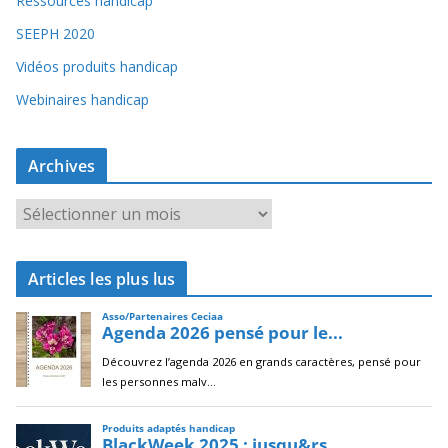
Ressources handicap
SEEPH 2020
Vidéos produits handicap
Webinaires handicap
Archives
A
r
c
Articles les plus lus
h
i
v
e
s