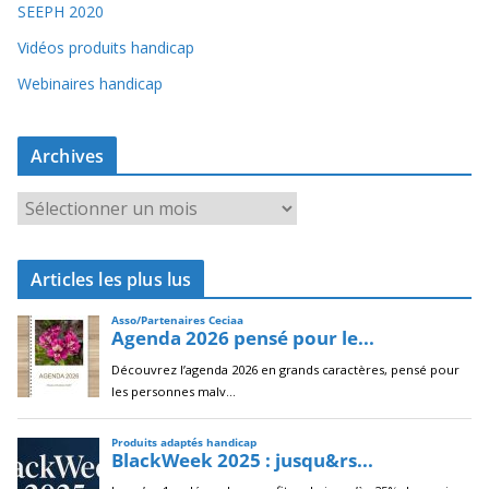
SEEPH 2020
Vidéos produits handicap
Webinaires handicap
Archives
A
r
c
Articles les plus lus
h
i
v
e
s