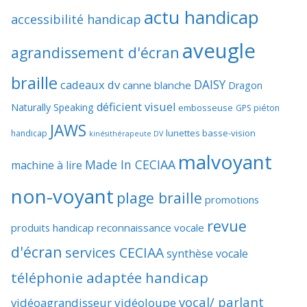
actu handicap
accessibilité handicap
aveugle
agrandissement d'écran
braille
DAISY
cadeaux dv
canne blanche
Dragon
déficient visuel
Naturally Speaking
embosseuse
GPS piéton
JAWS
lunettes basse-vision
handicap
kinésithérapeute DV
malvoyant
Made In CECIAA
machine à lire
non-voyant
plage braille
promotions
revue
produits handicap
reconnaissance vocale
d'écran
services CECIAA
synthèse vocale
téléphonie adaptée handicap
vocal/ parlant
vidéoagrandisseur
vidéoloupe