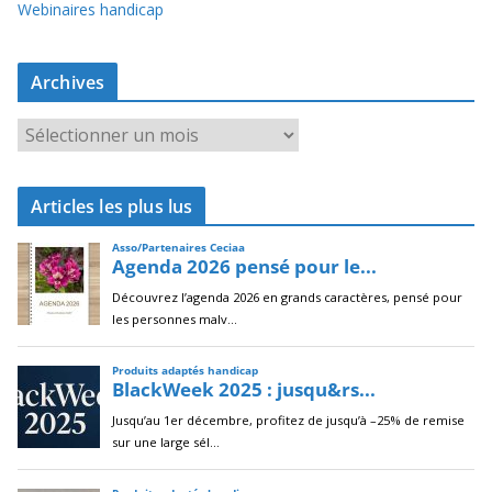
Webinaires handicap
Archives
A
r
c
Articles les plus lus
h
i
v
e
s