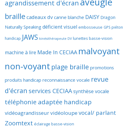
aveugle
agrandissement d'écran
braille
DAISY
cadeaux dv
canne blanche
Dragon
déficient visuel
Naturally Speaking
embosseuse
GPS piéton
JAWS
lunettes basse-vision
handicap
kinésithérapeute DV
malvoyant
Made In CECIAA
machine à lire
non-voyant
plage braille
promotions
revue
produits handicap
reconnaissance vocale
d'écran
services CECIAA
synthèse vocale
téléphonie adaptée handicap
vocal/ parlant
vidéoagrandisseur
vidéoloupe
Zoomtext
éclairage basse-vision