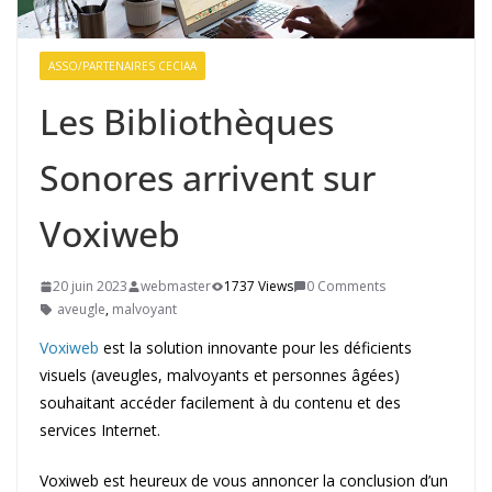
ASSO/PARTENAIRES CECIAA
Les Bibliothèques
Sonores arrivent sur
Voxiweb
20 juin 2023
webmaster
1737 Views
0 Comments
aveugle
,
malvoyant
Voxiweb
est la solution innovante pour les déficients
visuels (aveugles, malvoyants et personnes âgées)
souhaitant accéder facilement à du contenu et des
services Internet.
Voxiweb est heureux de vous annoncer la conclusion d’un