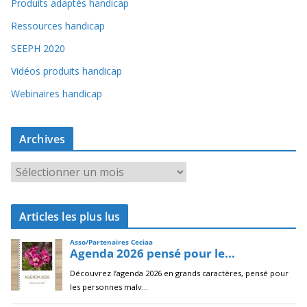
Produits adaptés handicap
Ressources handicap
SEEPH 2020
Vidéos produits handicap
Webinaires handicap
Archives
A
r
c
Articles les plus lus
h
i
v
e
s