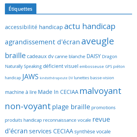
Étiquettes
actu handicap
accessibilité handicap
aveugle
agrandissement d'écran
braille
DAISY
cadeaux dv
canne blanche
Dragon
déficient visuel
Naturally Speaking
embosseuse
GPS piéton
JAWS
lunettes basse-vision
handicap
kinésithérapeute DV
malvoyant
Made In CECIAA
machine à lire
non-voyant
plage braille
promotions
revue
produits handicap
reconnaissance vocale
d'écran
services CECIAA
synthèse vocale