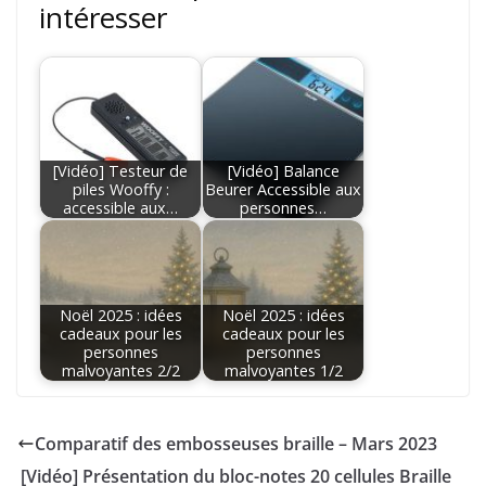
intéresser
[Vidéo] Testeur de
[Vidéo] Balance
piles Wooffy :
Beurer Accessible aux
accessible aux…
personnes…
Noël 2025 : idées
Noël 2025 : idées
cadeaux pour les
cadeaux pour les
personnes
personnes
malvoyantes 2/2
malvoyantes 1/2
Comparatif des embosseuses braille – Mars 2023
[Vidéo] Présentation du bloc-notes 20 cellules Braille