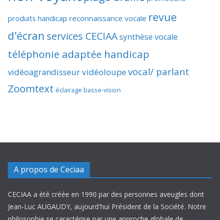
revue
produits handicap
reconnaissance vocale
d'écran
services CECIAA
synthèse vocale
téléphonie adaptée handicap
vocal/ parlant
vidéoagrandisseur
vidéoloupe
Zoomtext
éclairage basse-vision
A propos de Ceciaa
CECIAA a été créée en 1990 par des personnes aveugles dont
Jean-Luc AUGAUDY, aujourd'hui Président de la Société. Notre
philosophie se caractérise par une approche globale de