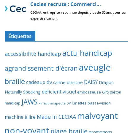
Étiquettes
actu handicap
accessibilité handicap
aveugle
agrandissement d'écran
braille
DAISY
cadeaux dv
canne blanche
Dragon
déficient visuel
Naturally Speaking
embosseuse
GPS piéton
JAWS
lunettes basse-vision
handicap
kinésithérapeute DV
malvoyant
Made In CECIAA
machine à lire
non-voyant
plage braille
promotions