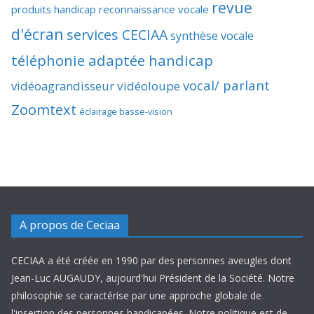
revue
produits handicap
reconnaissance vocale
d'écran
services CECIAA
synthèse vocale
téléphonie adaptée handicap
vocal/ parlant
vidéoagrandisseur
vidéoloupe
Zoomtext
éclairage basse-vision
A propos de Ceciaa
CECIAA a été créée en 1990 par des personnes aveugles dont
Jean-Luc AUGAUDY, aujourd'hui Président de la Société. Notre
philosophie se caractérise par une approche globale de
l'insertion des personnes handicapées. Notre politique est de