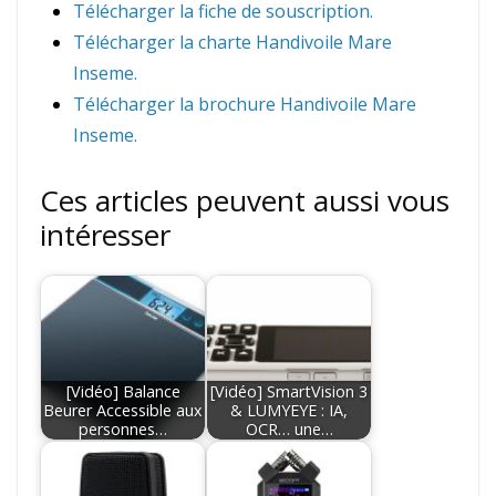
Télécharger la fiche de souscription.
Télécharger la charte Handivoile Mare
Inseme.
Télécharger la brochure Handivoile Mare
Inseme.
Ces articles peuvent aussi vous
intéresser
[Vidéo] Balance
[Vidéo] SmartVision 3
Beurer Accessible aux
& LUMYEYE : IA,
personnes…
OCR… une…