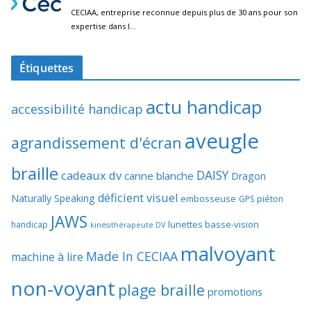
Étiquettes
actu handicap
accessibilité handicap
aveugle
agrandissement d'écran
braille
DAISY
cadeaux dv
canne blanche
Dragon
déficient visuel
Naturally Speaking
embosseuse
GPS piéton
JAWS
lunettes basse-vision
handicap
kinésithérapeute DV
malvoyant
Made In CECIAA
machine à lire
non-voyant
plage braille
promotions