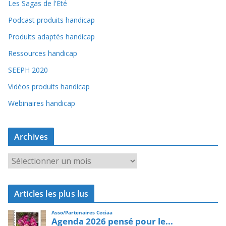
Les Sagas de l'Été
Podcast produits handicap
Produits adaptés handicap
Ressources handicap
SEEPH 2020
Vidéos produits handicap
Webinaires handicap
Archives
A
r
c
Articles les plus lus
h
i
v