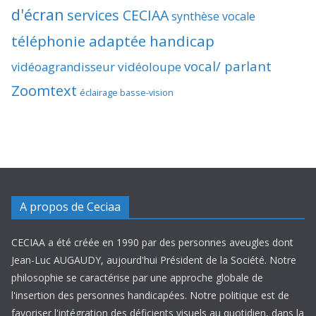
d'écran
services CECIAA
synthèse vocale
téléphonie adaptée handicap
vocal/ parlant
vidéoagrandisseur
vidéoloupe
Zoomtext
éclairage basse-vision
A propos de Ceciaa
CECIAA a été créée en 1990 par des personnes aveugles dont
Jean-Luc AUGAUDY, aujourd'hui Président de la Société. Notre
philosophie se caractérise par une approche globale de
l'insertion des personnes handicapées. Notre politique est de
favoriser l'intégration des déficients visuels au quotidien, dans la