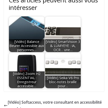
Ces articles peuvent aussi vous
intéresser
[Vidéo] Balance
[Vidéo] SmartVision 3
Beurer Accessible aux
& LUMYEYE : IA,
personnes…
OCR… une…
[Vidéo] Zoom H2
ESSENTIAL :
[Vidéo] Seika V6 Pro
Enregistreur
bloc-notes braille
accessible…
pour…
[Vidéo] Softaccess, votre consultant en accessibilité