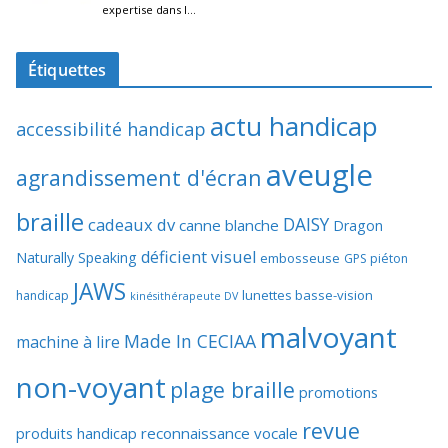
Étiquettes
actu handicap
accessibilité handicap
aveugle
agrandissement d'écran
braille
DAISY
cadeaux dv
canne blanche
Dragon
déficient visuel
Naturally Speaking
embosseuse
GPS piéton
JAWS
lunettes basse-vision
handicap
kinésithérapeute DV
malvoyant
Made In CECIAA
machine à lire
non-voyant
plage braille
promotions
revue
produits handicap
reconnaissance vocale