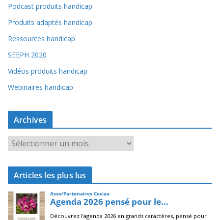
Podcast produits handicap
Produits adaptés handicap
Ressources handicap
SEEPH 2020
Vidéos produits handicap
Webinaires handicap
Archives
A
r
c
Articles les plus lus
h
i
v
e