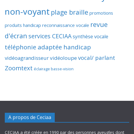
non-voyant
plage braille
promotions
revue
produits handicap
reconnaissance vocale
d'écran
services CECIAA
synthèse vocale
téléphonie adaptée handicap
vocal/ parlant
vidéoagrandisseur
vidéoloupe
Zoomtext
éclairage basse-vision
A propos de Ceciaa
CECIAA a été créée en 1990 par des personnes aveugles dont