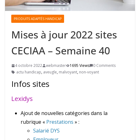
PRODUITS ADAPTÉS HANDICAP
Mises à jour 2022 sites
CECIAA – Semaine 40
4 octobre 2022
webmaster
1695 Views
0 Comments
actu handicap
,
aveugle
,
malvoyant
,
non-voyant
Infos sites
Lexidys
Ajout de nouvelles catégories dans la
rubrique «
Prestations
» :
Salarié DYS
Employeur