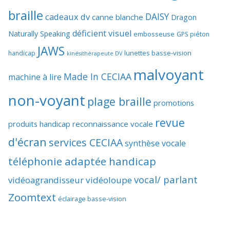
braille
DAISY
cadeaux dv
canne blanche
Dragon
déficient visuel
Naturally Speaking
embosseuse
GPS piéton
JAWS
lunettes basse-vision
handicap
kinésithérapeute DV
malvoyant
Made In CECIAA
machine à lire
non-voyant
plage braille
promotions
revue
produits handicap
reconnaissance vocale
d'écran
services CECIAA
synthèse vocale
téléphonie adaptée handicap
vocal/ parlant
vidéoagrandisseur
vidéoloupe
Zoomtext
éclairage basse-vision