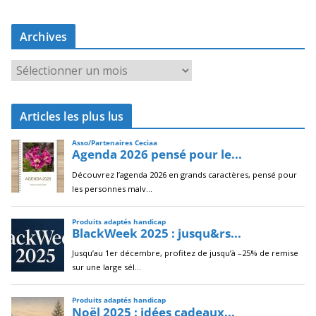
Archives
A
r
c
Articles les plus lus
h
i
v
e
s