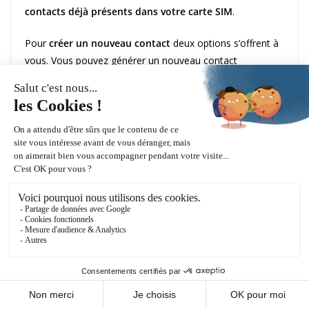
contacts déjà présents dans votre carte SIM
.
Pour
créer un nouveau contact
deux options s’offrent à
vous. Vous pouvez générer un nouveau contact
manuellement
en rentrant le nom, le prénom, le numéro
de téléphone et le cas échéant, l’adresse mail et postale.
Là aussi, vous avez deux moyens d’éditer les champs de
la fiche contact : en rentrant le texte à l’aide du clavier T9
du Blindshell ou en faisant appel à la dictée vocale.
D’autre part, vous pouvez ajouter un numéro présent
dans votre historique ou dans vos messages directement
dans vos contacts. Une autre façon de générer un
nouveau contact est d’user de la commande vocale en
énonçant nouveau contact accompagné du nom et
prénom de la personne, et dès lors que la machine vous
le demandera, le numéro de téléphone de la personne.
De plus, il est possible d’
associer une sonnerie à un
contact
. Ainsi, dès qu’un proche vous appel vous pouvez