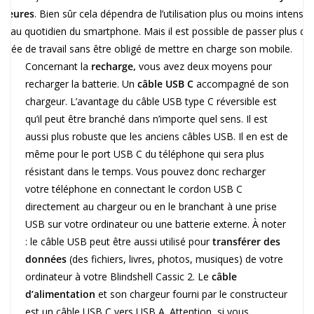
 heures
. Bien sûr cela dépendra de l’utilisation plus ou moins intensiv
ite au quotidien du smartphone. Mais il est possible de passer plus d’
urnée de travail sans être obligé de mettre en charge son mobile.
Concernant la
recharge,
vous avez deux moyens pour
recharger la batterie. Un
câble USB C
accompagné de son
chargeur. L’avantage du câble USB type C réversible est
qu’il peut être branché dans n’importe quel sens. Il est
aussi plus robuste que les anciens câbles USB. Il en est de
même pour le port USB C du téléphone qui sera plus
résistant dans le temps. Vous pouvez donc recharger
votre téléphone en connectant le cordon USB C
directement au chargeur ou en le branchant à une prise
USB sur votre ordinateur ou une batterie externe. À noter
: le câble USB peut être aussi utilisé pour
transférer des
données
(des fichiers, livres, photos, musiques) de votre
ordinateur à votre Blindshell Cassic 2. Le
câble
d’alimentation
et son chargeur fourni par le constructeur
est un câble USB C vers USB A. Attention, si vous