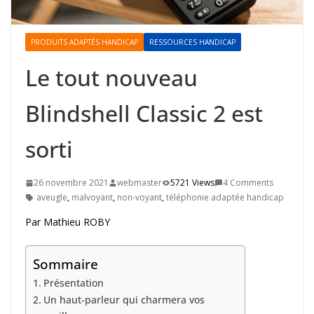
PRODUITS ADAPTÉS HANDICAP
RESSOURCES HANDICAP
Le tout nouveau
Blindshell Classic 2 est
sorti
26 novembre 2021
webmaster
5721 Views
4 Comments
aveugle
,
malvoyant
,
non-voyant
,
téléphonie adaptée handicap
Par Mathieu ROBY
Sommaire
Présentation
Un haut-parleur qui charmera vos