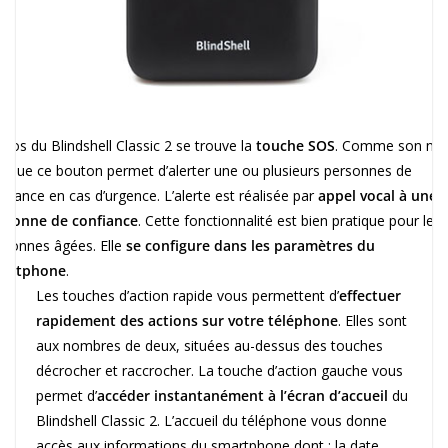
 dos du Blindshell Classic 2 se trouve la
touche SOS
. Comme son n
indique ce bouton permet d’alerter une ou plusieurs personnes de
nfiance en cas d’urgence. L’alerte est réalisée par
appel vocal à une
rsonne de confiance
. Cette fonctionnalité est bien pratique pour les
rsonnes âgées. Elle
se configure dans les paramètres du
artphone
.
Les touches d’action rapide vous permettent d’
effectuer
rapidement des actions sur votre téléphone
. Elles sont
aux nombres de deux, situées au-dessus des touches
décrocher et raccrocher. La touche d’action gauche vous
permet d’
accéder instantanément à l’écran d’accueil
du
Blindshell Classic 2. L’accueil du téléphone vous donne
accès aux informations du smartphone dont : la date,