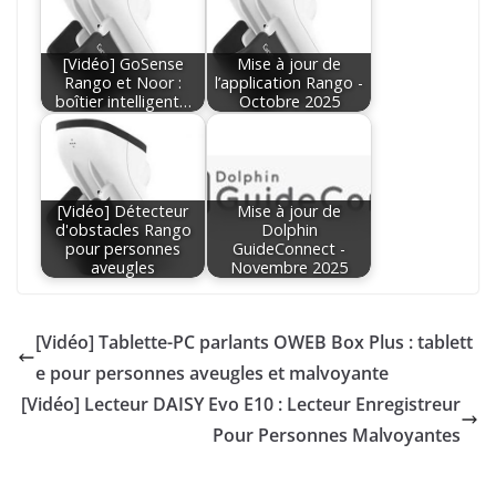
[Vidéo] GoSense
Mise à jour de
Rango et Noor :
l’application Rango -
boîtier intelligent…
Octobre 2025
[Vidéo] Détecteur
Mise à jour de
d'obstacles Rango
Dolphin
pour personnes
GuideConnect -
aveugles
Novembre 2025
[Vidéo] Tablette-PC parlants OWEB Box Plus : tablett
e pour personnes aveugles et malvoyante
[Vidéo] Lecteur DAISY Evo E10 : Lecteur Enregistreur
Pour Personnes Malvoyantes