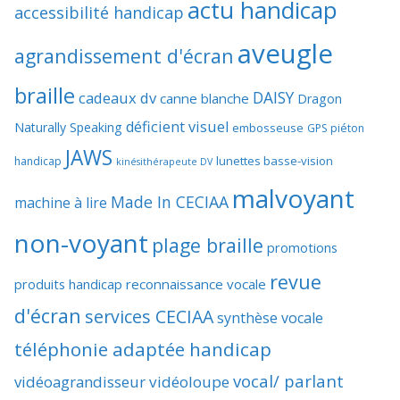
actu handicap
accessibilité handicap
aveugle
agrandissement d'écran
braille
DAISY
cadeaux dv
canne blanche
Dragon
déficient visuel
Naturally Speaking
embosseuse
GPS piéton
JAWS
lunettes basse-vision
handicap
kinésithérapeute DV
malvoyant
Made In CECIAA
machine à lire
non-voyant
plage braille
promotions
revue
produits handicap
reconnaissance vocale
d'écran
services CECIAA
synthèse vocale
téléphonie adaptée handicap
vocal/ parlant
vidéoagrandisseur
vidéoloupe