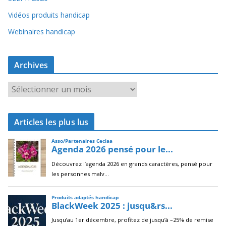
Vidéos produits handicap
Webinaires handicap
Archives
A
r
c
Articles les plus lus
h
i
v
e
s