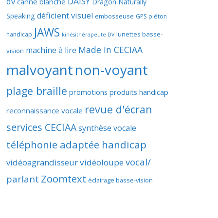
DAISY
dv
canne blanche
Dragon Naturally
déficient visuel
Speaking
embosseuse
GPS piéton
JAWS
lunettes basse-
handicap
kinésithérapeute DV
Made In CECIAA
machine à lire
vision
malvoyant
non-voyant
plage braille
promotions produits handicap
revue d'écran
reconnaissance vocale
services CECIAA
synthèse vocale
téléphonie adaptée handicap
vocal/
vidéoagrandisseur
vidéoloupe
are
Zoomtext
e
parlant
éclairage basse-vision
gie