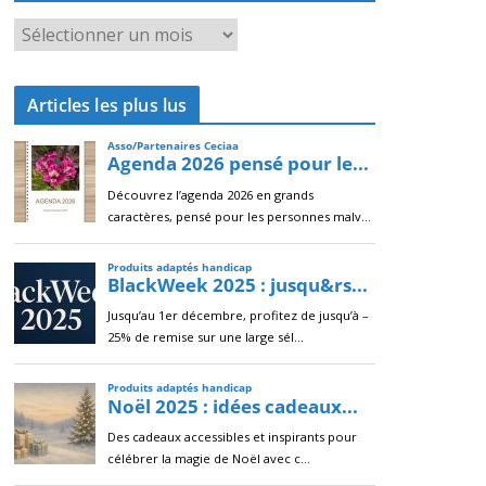
A
r
c
Articles les plus lus
h
i
v
e
s
s