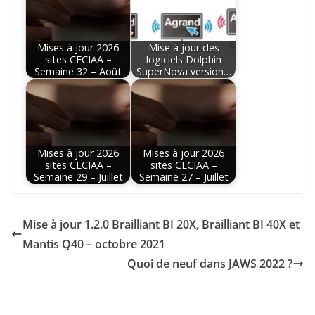
Mises à jour 2026
Mise à jour des
sites CECIAA –
logiciels Dolphin
Semaine 32 – Août
SuperNova version…
Mises à jour 2026
Mises à jour 2026
sites CECIAA –
sites CECIAA –
Semaine 29 – Juillet
Semaine 27 – Juillet
Mise à jour 1.2.0 Brailliant BI 20X, Brailliant BI 40X et
Mantis Q40 – octobre 2021
Quoi de neuf dans JAWS 2022 ?