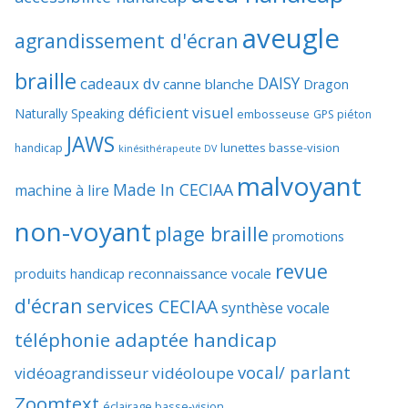
aveugle
agrandissement d'écran
braille
DAISY
cadeaux dv
canne blanche
Dragon
déficient visuel
Naturally Speaking
embosseuse
GPS piéton
JAWS
lunettes basse-vision
handicap
kinésithérapeute DV
malvoyant
Made In CECIAA
machine à lire
non-voyant
plage braille
promotions
revue
produits handicap
reconnaissance vocale
d'écran
services CECIAA
synthèse vocale
téléphonie adaptée handicap
vocal/ parlant
vidéoagrandisseur
vidéoloupe
Zoomtext
éclairage basse-vision