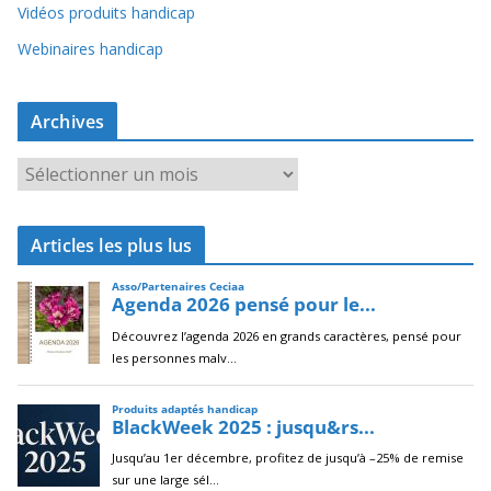
Vidéos produits handicap
Webinaires handicap
Archives
A
r
c
Articles les plus lus
h
i
v
e
s