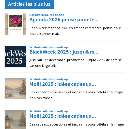
Articles les plus lus
h
i
v
e
s