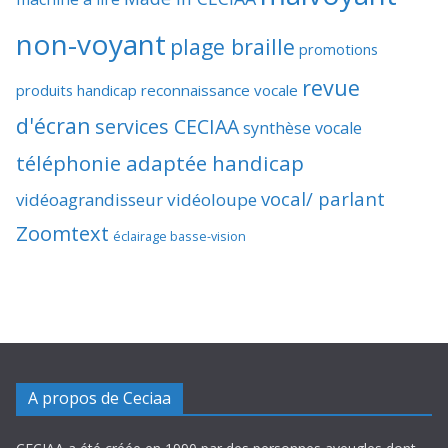
non-voyant
plage braille
promotions
revue
produits handicap
reconnaissance vocale
d'écran
services CECIAA
synthèse vocale
téléphonie adaptée handicap
vocal/ parlant
vidéoagrandisseur
vidéoloupe
Zoomtext
éclairage basse-vision
A propos de Ceciaa