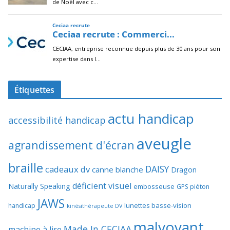
Étiquettes
actu handicap
accessibilité handicap
aveugle
agrandissement d'écran
braille
DAISY
cadeaux dv
canne blanche
Dragon
déficient visuel
Naturally Speaking
embosseuse
GPS piéton
JAWS
lunettes basse-vision
handicap
kinésithérapeute DV
malvoyant
Made In CECIAA
machine à lire