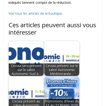
indiqués tiennent compte de la réduction.
Voir tous les articles de la boutique
.
Ces articles peuvent aussi vous
intéresser
Ceciaa sera présent
Ceciaa présent sur le
sur le salon
salon Autonomic
Autonomic Sud à…
Méditerranée…
Ceciaa présent au
Promotions d'hiver du
salon Autonomic
11 au 22 février 2026